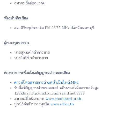
สมาคมสื่อช่อสะอาด
ห้องบันทึกเสียง
สถานีวิทยุปากเกร็ด FM 93.75 MHz จังหวัดนนทบุรี
ผู้ควบคุมรายการ
นายสุทนต์ กล้าการขาย
นางอิสรีย์ กล้าการขาย
ช่องทางการเชื่อมโยงสัญญาณถ่ายทอดเสียง
ดาวน์โหลดรายการล่วงหน้าเป็นไฟล์.MP3
รับลิ้งก์สัญญานถ่ายทอดสดผ่านอินเทอร์เน็ตความเร็วสูง
128Kb/s http://radio1.chorsaard.net:9999
สมาคมสื่อช่อสะอาด
www.chorsaard.or.th
มูลนิธิต่อต้านการทุจริต
www.acf.or.th