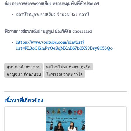
ช่องทางการส่งกระจายเสียง ครอบคลุมพื้นที่ทั่วประเทศ
สถานีวิทยุกระจายเสียง จำนวน 421 สถานี
ฟังรายการย้อนหลังผ่านยูทูป ช่องวีดีโอ chorsaard
https://www.youtube.com/playlist?
list=PL3oGjSmPvOeSqMXnD67b0XS3Dsy8C56Qo
สุทนต์ กล้าการขาย
คนไทยไม่ทนต่อการทุจริต
กาญจนา สีดอกบวบ
ไพพรรณ วาสนาวิไล
เนื้อหาที่เกี่ยวข้อง