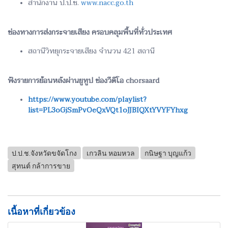
สำนักงาน ป.ป.ช.
www.nacc.go.th
ช่องทางการส่งกระจายเสียง ครอบคลุมพื้นที่ทั่วประเทศ
สถานีวิทยุกระจายเสียง จำนวน 421 สถานี
ฟังรายการย้อนหลังผ่านยูทูป ช่องวีดีโอ chorsaard
https://www.youtube.com/playlist?
list=PL3oGjSmPvOeQxVQt1oJJBIQXtYVYFYhxg
ป.ป.ช.จังหวัดขจัดโกง
เกวลิน หอมหวล
กนิษฐา บุญแก้ว
สุทนต์ กล้าการขาย
เนื้อหาที่เกี่ยวข้อง