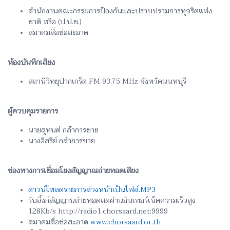
สำนักงานคณะกรรมการป้องกันและปราบปรามการทุจริตแห่ง
ชาติ หรือ (ป.ป.ช.)
สมาคมสื่อช่อสะอาด
ห้องบันทึกเสียง
สถานีวิทยุปากเกร็ด FM 93.75 MHz จังหวัดนนทบุรี
ผู้ควบคุมรายการ
นายสุทนต์ กล้าการขาย
นางอิสรีย์ กล้าการขาย
ช่องทางการเชื่อมโยงสัญญาณถ่ายทอดเสียง
ดาวน์โหลดรายการล่วงหน้าเป็นไฟล์.MP3
รับลิ้งก์สัญญานถ่ายทอดสดผ่านอินเทอร์เน็ตความเร็วสูง
128Kb/s http://radio1.chorsaard.net:9999
สมาคมสื่อช่อสะอาด
www.chorsaard.or.th