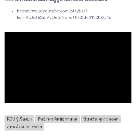
https://www.youtube.com/playlist?
list=PL3oGjSmPvOeSjNxjerUH2hFiATI2bKO4q
RDU รู้เรื่องยา
ทิพย์รดา ทิพย์ธราสกุล
นันทวัน ศุกระมงคล
สุทนต์ กล้าการขาย