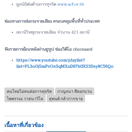
มูลนิธิต่อต้านการทุจริต
www.acf.or.th
ช่องทางการส่งกระจายเสียง ครอบคลุมพื้นที่ทั่วประเทศ
สถานีวิทยุกระจายเสียง จำนวน 421 สถานี
ฟังรายการย้อนหลังผ่านยูทูป ช่องวีดีโอ chorsaard
https://www.youtube.com/playlist?
list=PL3oGjSmPvOeSqMXnD67b0XS3Dsy8C56Qo
คนไทยไม่ทนต่อการทุจริต
กาญจนา สีดอกบวบ
ไพพรรณ วาสนาวิไล
สุทนต์ กล้าการขาย
เนื้อหาที่เกี่ยวข้อง