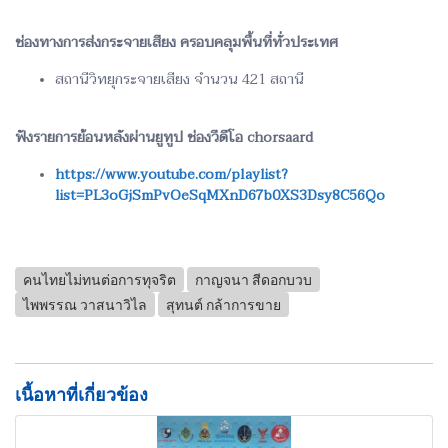
ช่องทางการส่งกระจายเสียง ครอบคลุมพื้นที่ทั่วประเทศ
สถานีวิทยุกระจายเสียง จำนวน 421 สถานี
ฟังรายการย้อนหลังผ่านยูทูป ช่องวีดีโอ chorsaard
https://www.youtube.com/playlist?
list=PL3oGjSmPvOeSqMXnD67b0XS3Dsy8C56Qo
คนไทยไม่ทนต่อการทุจริต
กาญจนา สีดอกบวบ
ไพพรรณ วาสนาวิไล
สุทนต์ กล้าการขาย
เนื้อหาที่เกี่ยวข้อง