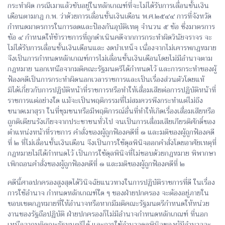
กระทำผิด กรณีเมาแล้วขับอยู่ในหลักเกณฑ์ที่จะไม่ได้รับการเลื่อนขั้นเงิน
เดือนตามกฎ ก.พ. ว่าด้วยการเลื่อนขั้นเงินเดือน พ.ศ.๒๕๔๔ การที่จังหวัด
กำหนดมาตรการในการลดและป้องกันอุบัติเหตุ จำนวน ๕ ข้อ ซึ่งมาตรการ
ข้อ ๔ กำหนดให้ข้าราชการที่ถูกดำเนินคดีจากการกระทำผิดวินัยจราจร จะ
ไม่ได้รับการเลื่อนขั้นเงินเดือนและ งดบำเหน็จ เนื่องจากไม่เคารพกฎหมาย
จึงเป็นการกำหนดหลักเกณฑ์การไม่เลื่อนขั้นเงินเดือนโดยไม่มีอำนาจตาม
กฎหมาย นอกเหนือจากมติคณะรัฐมนตรีได้กำหนดไว้ และการกระทำของผู้
ฟ้องคดีเป็นการกระทำผิดนอกเวลาราชการและเป็นเรื่องส่วนตัวโดยแท้
มิได้เกี่ยวกับการปฏิบัติหน้าที่ราชการหรือทำให้เสื่อมเสียต่อการปฏิบัติหน้าที่
ราชการแต่อย่างใด แม้จะเป็นพฤติกรรมที่ไม่สมควรพึงกระทำแต่ไม่ถึง
ขนาดเมาสุรา ในที่ชุมชนหรือมีพฤติการณ์อื่นที่ทำให้เกิดเรื่องเสื่อมเสียหรือ
ถูกติเตียนรังเกียจจากประชาชนทั่วไป จนเป็นการเสื่อมเสียเกียรติศักดิ์ของ
ตำแหน่งหน้าที่ราชการ คำสั่งของผู้ถูกฟ้องคดีที่ ๑ และมติของผู้ถูกฟ้องคดี
ที่ ๒ ที่ไม่เลื่อนขั้นเงินเดือน จึงเป็นการใช้ดุลพินิจออกคำสั่งโดยอาศัยเหตุที่
กฎหมายไม่ได้กำหนดไว้ เป็นการใช้ดุลพินิจที่ไม่ชอบด้วยกฎหมาย พิพากษา
เพิกถอนคำสั่งของผู้ถูกฟ้องคดีที่ ๑ และมติของผู้ถูกฟ้องคดีที่ ๒
คดีนี้ศาลปกครองสูงสุดได้วินิจฉัยแนวทางในการปฏิบัติราชการที่ดี ในเรื่อง
การใช้อำนาจ กำหนดหลักเกณฑ์ใด ๆ ของฝ่ายปกครอง จะต้องอยู่ภายใน
ขอบเขตกฎหมายที่ให้อำนาจหรือหากมีมติคณะรัฐมนตรีกำหนดให้หน่วย
งานของรัฐถือปฏิบัติ ฝ่ายปกครองก็ไม่มีอำนาจกำหนดหลักเกณฑ์ ที่นอก
เหนือจากมติคณะรัฐมนตรีได้ และการใช้อำนาจดุลพินิจของผู้มีอำนาจจะ