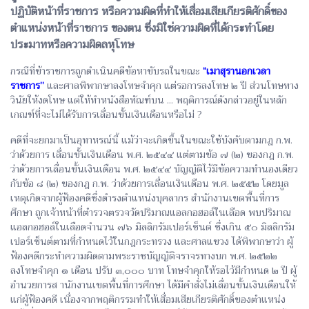
ปฏิบัติหน้าที่ราชการ หรือความผิดที่ทำให้เสื่อมเสียเกียรติศักดิ์ของ
ตำแหน่งหน้าที่ราชการ ของตน ซึ่งมิใช่ความผิดที่ได้กระทำโดย
ประมาทหรือความผิดลหุโทษ
กรณีที่ข้าราชการถูกดำเนินคดีข้อหาขับรถในขณะ
“เมาสุรานอกเวลา
ราชการ”
และศาลพิพากษาลงโทษจำคุก แต่รอการลงโทษ ๒ ปี ส่วนโทษทาง
วินัยให้งดโทษ แต่ให้ทำหนังสือทัณฑ์บน ... พฤติการณ์ดังกล่าวอยู่ในหลัก
เกณฑ์ที่จะไม่ได้รับการเลื่อนขั้นเงินเดือนหรือไม่ ?
คดีที่จะยกมาเป็นอุทาหรณ์นี้ แม้ว่าจะเกิดขึ้นในขณะใช้บังคับตามกฎ ก.พ.
ว่าด้วยการ เลื่อนขั้นเงินเดือน พ.ศ. ๒๕๔๔ แต่ตามข้อ ๗ (๒) ของกฎ ก.พ.
ว่าด้วยการเลื่อนขั้นเงินเดือน พ.ศ. ๒๕๔๔ บัญญัติไว้มีข้อความทำนองเดียว
กับข้อ ๘ (๒) ของกฎ ก.พ. ว่าด้วยการเลื่อนเงินเดือน พ.ศ. ๒๕๕๒ โดยมูล
เหตุเกิดจากผู้ฟ้องคดีซึ่งดำรงตำแหน่งบุคลากร สำนักงานเขตพื้นที่การ
ศึกษา ถูกเจ้าหน้าที่ตำรวจตรวจวัดปริมาณแอลกอฮอล์ในเลือด พบปริมาณ
แอลกอฮอล์ในเลือดจำนวน ๗๖ มิลลิกรัมเปอร์เซ็นต์ ซึ่งเกิน ๕๐ มิลลิกรัม
เปอร์เซ็นต์ตามที่กำหนดไว้ในกฎกระทรวง และศาลแขวง ได้พิพากษาว่า ผู้
ฟ้องคดีกระทำความผิดตามพระราชบัญญัติจราจรทางบก พ.ศ. ๒๕๒๒
ลงโทษจำคุก ๑ เดือน ปรับ ๓,๐๐๐ บาท โทษจำคุกให้รอไว้มีกำหนด ๒ ปี ผู้
อำนวยการส านักงานเขตพื้นที่การศึกษา ได้มีคำสั่งไม่เลื่อนขั้นเงินเดือนให้
แก่ผู้ฟ้องคดี เนื่องจากพฤติกรรมทำให้เสื่อมเสียเกียรติศักดิ์ของตำแหน่ง