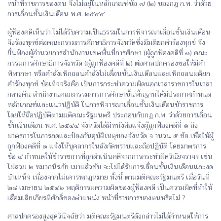
หน้าที่ราชการของตน จึงไม่อยู่ในหลักเกณฑ์ข้อ ๗ (๒) ของกฎ ก.พ. ว่าด้วย
การเลื่อนขั้นเงินเดือน พ.ศ. ๒๕๔๔
ผู้ฟ้องคดีเห็นว่า ไม่ได้รับความเป็นธรรมในการพิจารณาเลื่อนขั้นเงินเดือน
จึงร้องทุกข์ต่อคณะกรรมการศึกษาธิการจังหวัดซึ่งมีมติยกคำร้องทุกข์ จึง
ยื่นฟ้องผู้อำนวยการสำนักงานเขตพื้นที่การศึกษา (ผู้ถูกฟ้องคดีที่ ๑) คณะ
กรรมการศึกษาธิการจังหวัด (ผู้ถูกฟ้องคดีที่ ๒) ต่อศาลปกครองขอให้มีคำ
พิพากษา หรือคำสั่งเพิกถอนคำสั่งไม่เลื่อนขั้นเงินเดือนและเพิกถอนมติยก
คำร้องทุกข์ ข้อเท็จจริงคือ เป็นการกระทำความผิดนอกเวลาราชการในเวลา
กลางคืน สำนักงานคณะกรรมการการศึกษาขั้นพื้นฐานได้มีประกาศกำหนด
หลักเกณฑ์และแนวปฏิบัติ ในการพิจารณาเลื่อนขั้นเงินเดือนข้าราชการ
โดยให้ถือปฏิบัติตามมติคณะรัฐมนตรี ประกอบกับกฎ ก.พ. ว่าด้วยการเลื่อน
ขั้นเงินเดือน พ.ศ. ๒๕๔๔ จังหวัดได้มีหนังสือแจ้งผู้ถูกฟ้องคดีที่ ๑ ถึง
มาตรการในการลดและป้องกันอุบัติเหตุของจังหวัด จ านวน ๕ ข้อ เพื่อให้ผู้
ถูกฟ้องคดีที่ ๑ แจ้งให้บุคลากรในสังกัดทราบและถือปฏิบัติ โดยมาตรการ
ข้อ ๔ กำหนดให้ข้าราชการที่ถูกดำเนินคดีจากการกระทำผิดวินัยจราจร เช่น
ไม่สวม ๒ หมวกนิรภัย เมาแล้วขับ จะไม่ได้รับการเลื่อนขั้นเงินเดือนและงด
บำเหน็จ เนื่องจากไม่เคารพกฎหมาย ทั้งนี้ ตามมติคณะรัฐมนตรี เมื่อวันที่
๒๘ เมษายน ๒๕๔๖ พฤติกรรมความผิดของผู้ฟ้องคดี เป็นความผิดที่ทำให้
เสื่อมเสียเกียรติศักดิ์ของตำแหน่ง หน้าที่ราชการของตนหรือไม่ ?
ศาลปกครองสูงสุดวินิจฉัยว่า มติคณะรัฐมนตรีดังกล่าวไม่ได้กำหนดให้การ