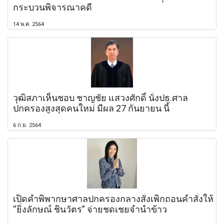
กระบวนพิจารณาคดี
14 พ.ค. 2564
วุฒิสภาเห็นชอบ ชาญชัย แสวงศักดิ์ นั่งปธ.ศาล
ปกครองสูงสุดคนใหม่ มีผล 27 กันยายน นี้
6 ก.ย. 2564
เปิดคำพิพากษาศาลปกครองกลางสั่งเพิกถอนคำสั่งให้
“ยิ่งลักษณ์ ชินวัตร” จ่ายชดเชยจำนำข้าว