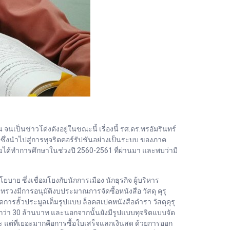
 จนเป็นข่าวโด่งดังอยู่ในขณะนี้ เรื่องนี้ รศ.ดร.พรอัมรินทร์
ซึ่งนำไปสู่การทุจริตคอร์รัปชันอย่างเป็นระบบ ของภาค
ดยได้ทำการศึกษาในช่วงปี 2560-2561 ที่ผ่านมา และพบว่ามี
าย ซึ่งเชื่อมโยงกับนักการเมือง นักธุรกิจ ผู้บริหาร
รวงมีการอนุมัติงบประมาณการจัดซื้อหนังสือ วัสดุ คุรุ
ิดการฮั้วประมูลเต็มรูปแบบ ล็อคสเปคหนังสือตำรา วัสดุคุรุ
นกว่า 30 ล้านบาท และนอกจากนั้นยังมีรูปแบบทุจริตแบบจัด
 แต่ที่เยอะมากคือการซื้อใบเสร็จแลกเงินสด ด้วยการออก