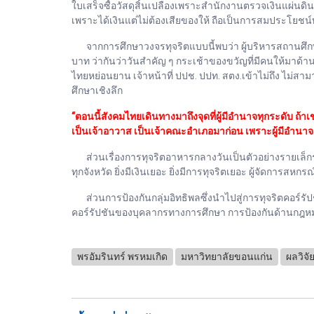
ใบเสร็จซื้อวัสดุสิ้นเปลืองเพราะสำนักงานตรวจเงินแผ่นดินหร
เพราะได้เงินแต่ไม่ต้องเสียของให้ ถือเป็นการสมประโยชน
จากการศึกษาวงจรทุจริตแบบนี้พบว่า ผู้บริหารสถานศึกษ
บาท ว่ากันว่าวันสำคัญ ๆ กระเช้าของขวัญที่มีคนให้มาด
ไทยหย่อนยาน เจ้าหน้าที่ ปปช. ปปท. สตง.เข้าไม่ถึง ไม่ส
ศึกษาเชิงลึก
“ตอนนี้สังคมไทยเดินทางมาถึงจุดที่ผู้มีอำนาจทุกระดับ ถ
เป็นเจ้าอาวาส เป็นเจ้าคณะอำเภอมาก่อน เพราะผู้มีอำน
ส่วนเรื่องการทุจริตอาหารกลางวันเป็นตัวอย่างรายเล็กรายน้
ทุกจังหวัด ยิ่งมีเงินเยอะ ยิ่งมีการทุจริตเยอะ ผู้จัดการสห
ส่วนการป้องกันกลุ่มอิทธิพลซึ่งนำไปสู่การทุจริตคอร์รัป
คอร์รัปชันของบุคลากรทางการศึกษา การป้องกันด้านกฎหมายแล
พรอัมรินทร์​ พรหมเกิด
มหาวิทยาลัยขอนแก่น
ผลวิจั