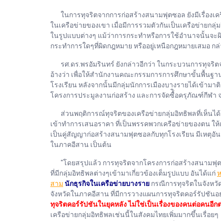
ในการทุจริตจากการก่อสร้างสนามฟุตซอล​ ยังมีเรื่องเครือข่าย
ในเครือข่ายของเขา​ เมื่อมีการรวมตัวกันเป็นเครือข่ายกลุ่
ในรูปแบบต่างๆ​ แม้ว่าการกระทำหรือการใช้อำนาจนั้นจะผิด
กระทำการใดๆที่ผิดกฎหมาย​ หรืออยู่เหนือกฎหมายเสมอ​ กล่าว
รศ.ดร.พรอัมรินทร์ ยังกล่าวอีกว่า ในกระบวนการทุจริตจ
อ้างว่า เพื่อให้สำนักงานคณะกรรมการการศึกษาขั้นพื้นฐา
โรงเรียน​ หลังจากนั้นมีกลุ่มนักการเมืองบางรายได้เข้ามา
โครงการประมูลงานก่อสร้าง​ และการจัดซื้ิอครุภัณฑ์กีฬา​
ส่วนพฤติการณ์ทุจริตของเครือข่ายกลุ่มอิทธิพลที่เห็นได้ชัด​
เข้าทำการเสนอราคา​ ที่เป็นพรรคพวกเครือข่ายของตน​ ให้
เป็นคู่สัญญาก่อสร้างสนามฟุตซอลกับทุกโรงเรียน มีเหตุอันน
ในภาคอีสาน​ เป็นต้น
"โดยสรุปแล้ว​ การทุจริตจากโครงการก่อสร้างสนามฟุตซอล​
ที่มีกลุ่ม​อิทธิพลต่างๆเข้ามา​เกี่ยวข้องเต็มรูปแบบ​ อันได้แก่​
ห
สาม
​
นักธุรกิจในเครือข่ายบางราย
​ กรณีการทุจริตในจังหวัด
จังหวัดในภาคอีสาน​ ที่มีการวางแผนการทุจริตคอร์รัปชันอย
ทุจริตคอร์รัปชันในยุคหลัง​ ไม่ใช่เป็นเรื่องของคนต่อคน​
เครือข่ายกลุ่มอิทธิพลเช่นนี้ในสังคมไทยเพิ่มมากขึ้นเรื่