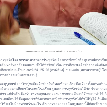
รองศาสตราจารย์ ดร.พรอัมรินทร์​ พรหมเกิด
ารทุจริต
โครงการอาหารกลางวัน
ทุจริตเรื่องการซื้อหนังสือ อุปกรณ์การเรียน
าวิทยาลัยขอนแก่น ซึ่งได้ทำวิจัย” เรื่อง การศึกษาเครือข่ายกลุ่มอิทธิพล
รศึกษามัธยมศึกษาเขตที่ 24 , 25 ,26 (กาฬสินธุ์ , ขอนแก่น ,มหาสารคาม)” โ
งรายร่ำรวยเป็นมหาเศรษฐี
รุภัณฑ์ รายใหญ่จะมีเครือข่ายอิทธิพลเข้ามาเกี่ยวข้องด้วย ตั้งแต่ระดับนโยบ
ู้บริหารสถานศึกษาในระดับโรงเรียน รูปแบบการทุจริตเห็นได้ชัด ว่า หากกระท
กล่าว แต่จำเป็นต้องรับ เพราะถูกสั่งการลงมา จากการศึกษาวิจัยพบว่าทำให้เก
ีคนให้ข้อมูลพบว่าที่จังหวัดแห่งหนึ่งจับการทุจริตได้ทำให้รัฐได้เงินคื
้ แต่ไม่มีการก่อสร้างอะไร เป็นการหลอกลวง โดยรูปแบบนี้มีค่อนข้างเยอะ