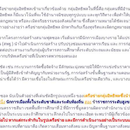
กลุ่มอิทธิพลเข้ามาเกี่ยวข้องด้วย​ กลุ่มอิทธิพลในที่นี้คือ​ กลุ่มคนที่มีอำน
มอิทธิพล​ ก็มีแนวโน้มที่จะใช้อำนาจมิชอบทุกรูปแบบ และทุกวิถีทาง​ เพื่อทำให
กฎหมาย​ หรือละเมิดจริยธรรมของสังคมก็ตาม​ ซึ่งสื่อความหมายได้ชัดเจนว่
อย่างง่ายว่า ครือข่ายกลุ่มอิทธิพล​ มักหากินกับเรื่องทุจริตและผิดกฎหมายอย
ากโครงการก่อสร้างสนามฟุตซอล​ เริ่มต้นจากมีนักการเมืองบางราย​ ได้แป
น (สพฐ.) นำไปดำเนินการก่อสร้าง ปรับปรุงซ่อมแซมอาคารเรียน และ การก่อส
ติดต่อประสานงานกับกลุ่มผู้บริหารสถานศึกษา​ทั้งระดับประถมและมัธยม​ และใ
 จากบริษัทเครือข่ายที่เป็นพรรคพวกของตนเอง
 เช่น​ กระบวนการจัดซื้อจัดจ้าง​ มีลักษณะมุ่งหมายมิให้มีการแข่งขันราคากันอย
เป็นผู้มีสิทธิเข้าทำสัญญากับหน่วยงานรัฐ, การก่อสร้างขั้นพื้นฐานสนามคอ
่าเชื่อได้ว่า​ มีความเชื่อ​โยงในลักษณะการเป็นเครือข่ายเดียวกัน​ , และบางบ
 นับเป็นตัวอย่างที่เด่นชัดอีกรูปแบบหนึ่ง​ ของ
เครือข่ายกลุ่มอิทธิพลซึ่งนำ
นึ่ง
​
นักการเมืองทั้งในระดับชาติและระดับท้องถิ่น
​
สอง
​
ข้
าราชการระดับสูงข
นครราชสีมา​ เขตพื้นที่การศึกษาที่​ 2 ที่มีการชี้มูลความผิดจากสำนักงาน ป.ป.ช
่างเป็นระบบ​ และถ้าศึกษาเจาะลึกลงไปในรายละเอียด​ จะพบว่ามีผู้เกี่ยวข้อง
อีกต่อไป​ หากแต่กระทำกันในรูปเครือข่าย​ และมีการดำเนินงานอย่างเป็นระบบแ
อยๆ ผลกระทบที่ตามมาคือ เกิดความเสื่อมทางสังคม และปัญหาพื้นฐานทางสังคมอ