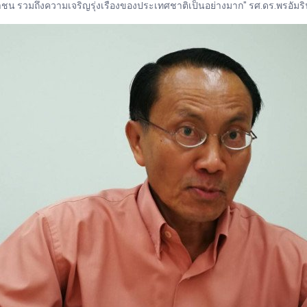
 รวมถึงความเจริญรุ่งเรืองของประเทศชาติเป็นอย่างมาก" รศ.ดร.พรอัมริ