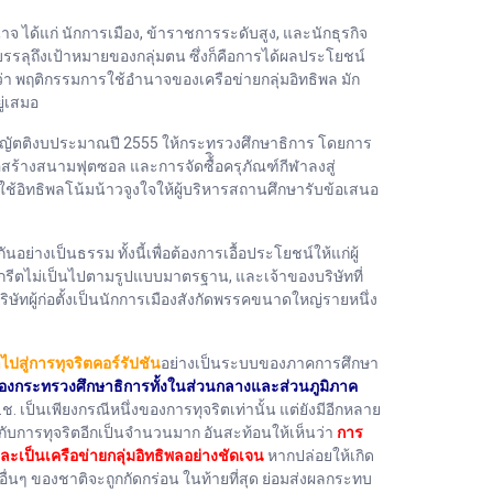
าจ​ ได้แก่​ นักการเมือง, ข้าราชการระดับสูง, และนักธุรกิจ
้บรรลุถึงเป้าหมายของกลุ่มตน​ ซึ่งก็คือการได้ผลประโยชน์
า​ พฤติกรรมการใช้อำนาจของเครือข่ายกลุ่มอิทธิพล​ มัก
ู่เสมอ
รญัตติงบประมาณปี​ 2555 ให้กระทรวงศึกษาธิการ​ โดยการ
ร้างสนามฟุตซอล​ และการจัดซื้ิอครุภัณฑ์กีฬาลงสู่
ช้อิทธิพลโน้มน้าวจูงใจให้ผู้บริหารสถานศึกษา​รับข้อเสนอ
่างเป็นธรรม​ ทั้งนี้เพื่อต้องการเอื้อประโยชน์ให้แก่ผู้
นกรีตไม่เป็นไปตามรูปแบบมาตรฐาน, และเจ้าของบริษัทที่
ริษัทผู้ก่อตั้งเป็นนักการเมืองสังกัดพรรคขนาดใหญ่รายหนึ่ง
ไปสู่การทุจริตค​อร์รัปชัน
อย่างเป็นระบบของภาคการศึกษา​
องกระทรวงศึกษาธิการทั้งในส่วนกลางและส่วนภูมิภาค
.​ เป็นเพียงกรณีหนึ่งของการทุจริตเท่านั้น​ แต่ยังมีอีกหลาย
กับการทุจริตอีกเป็นจำนวนมาก​ อันสะท้อนให้เห็นว่า​
การ
ละเป็นเครือข่ายกลุ่มอิทธิพลอย่างชัดเจน
หากปล่อยให้เกิด
ื่นๆ ของชาติจะถูกกัดกร่อน ในท้ายที่สุด ย่อมส่งผลกระทบ