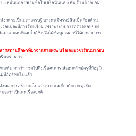
 หมื่นแต่จ่ายเงินซื้อใบเสร็จนั้นแค่ 5 พัน ร้านค้าก็ยอม
่งกลายเป็นมหาเศรษฐี บางคนมีทรัพย์สินเป็นร้อยล้าน
บไม่เจอแม้จะมีการร้องเรียน เพราะระบบการตรวจสอบของ
อม และคนที่เคยใกล้ชิด จึงได้ข้อมูลเหล่านี้ได้มาจากการ
ผู้บริหารสถานศึกษาที่มาจากสายพระ หรือเคยบวชเรียนมาก่อน
รินทร์ กล่าว
ัณฑ์มากกว่า รวมไปถึงเรื่องสหกรณ์ออมทรัพย์ครูที่มีอยู่ใน
ผู้มีอิทธิพลไปแล้ว
สังคม การสร้างกลไกแจ้งเบาะแสเกี่ยวกับการทุจริต
มองว่าเป็นแค่เรื่องปกติ