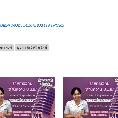
3oGjSmPvOeQxVQt1oJJBIQXtYVYFYhxg
่งพาพงศ์
บุปผาวัลย์ ศิริสวัสดิ์