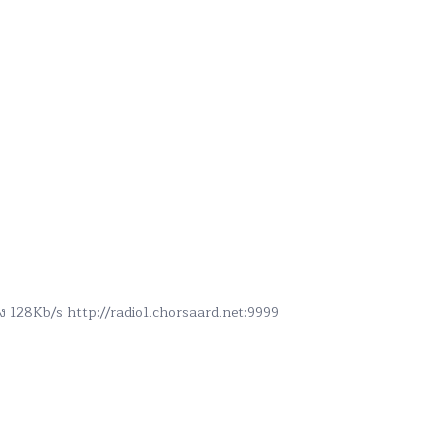
สูง 128Kb/s http://radio1.chorsaard.net:9999