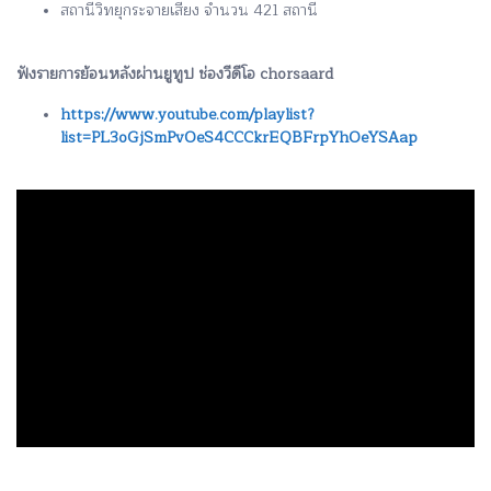
สถานีวิทยุกระจายเสียง จำนวน 421 สถานี
ฟังรายการย้อนหลังผ่านยูทูป ช่องวีดีโอ chorsaard
https://www.youtube.com/playlist?
list=PL3oGjSmPvOeS4CCCkrEQBFrpYhOeYSAap