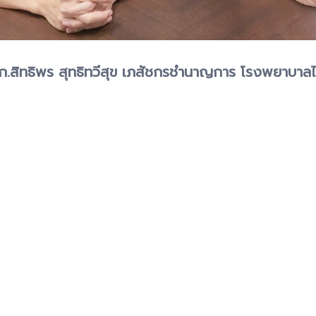
ย ภก.สิทธิพร สุทธิทวีสุข เภสัชกรชำนาญการ โรงพยาบาลไ