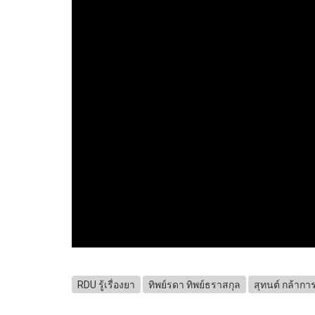
RDU รู้เรื่องยา
ทิพย์รดา ทิพย์ธราสกุล
สุทนต์ กล้าก