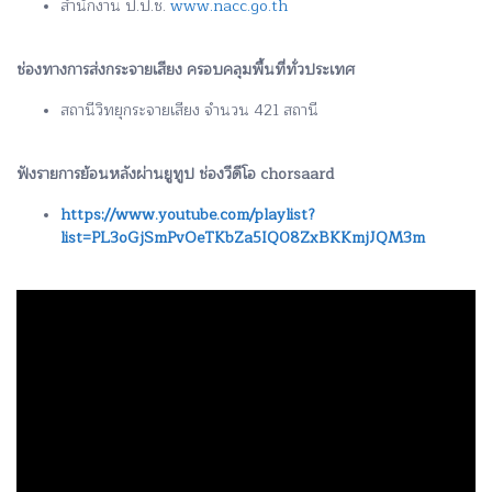
สำนักงาน ป.ป.ช.
www.nacc.go.th
ช่องทางการส่งกระจายเสียง ครอบคลุมพื้นที่ทั่วประเทศ
สถานีวิทยุกระจายเสียง จำนวน 421 สถานี
ฟังรายการย้อนหลังผ่านยูทูป ช่องวีดีโอ chorsaard
https://www.youtube.com/playlist?
list=PL3oGjSmPvOeTKbZa5IQ08ZxBKKmjJQM3m