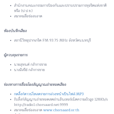
สำนักงานคณะกรรมการป้องกันและปราบปรามการทุจริตแห่งชาติ
หรือ (ป.ป.ช.)
สมาคมสื่อช่อสะอาด
ห้องบันทึกเสียง
สถานีวิทยุปากเกร็ด FM 93.75 MHz จังหวัดนนทบุรี
ผู้ควบคุมรายการ
นายสุทนต์ กล้าการขาย
นางอิสรีย์ กล้าการขาย
ช่องทางการเชื่อมโยงสัญญาณถ่ายทอดเสียง
กดลิ้งก์ดาวน์โหลดรายการล่วงหน้าเป็นไฟล์.MP3
รับลิ้งก์สัญญานถ่ายทอดสดผ่านอินเทอร์เน็ตความเร็วสูง 128Kb/s
http://radio1.chorsaard.net:9999
สมาคมสื่อช่อสะอาด
www.chorsaard.or.th