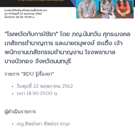
“โรคหวัดกับการใช้ยา" โดย ภญ.นันทวัน ศุกระมงคล
เภสัชกรชำนาญการ และนายดนุพงษ์ ฮะเติ้ง เจ้า
พนักงานเภสัชกรรมชำนาญงาน โรงพยาบาล
บางบัวทอง จังหวัดนนทบุรี
รายการ “RDU รู้เรื่องยา”
วันพุธที่ 22 พฤษภาคม 2562
เวลา 18.30-19.00 น.
ผู้ดำเนินรายการ
ภญ.ทิพย์รดา ทิพย์ธราสกุล