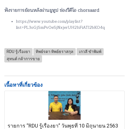
ฟังรายการย้อนหลังผ่านยูทูป ช่องวีดีโอ chorsaard
https://www.youtube.com/playlist?
list=PL3oGjSmPvOeSjNxjerUH2hFiATI2bKO4q
RDU รู้เรื่องยา
ทิพย์รดา ทิพย์ธราสกุล
เกวลี ขำพิมพ์
สุทนต์ กล้าการขาย
เนื้อหาที่เกี่ยวข้อง
รายการ “RDU รู้เรื่องยา” วันพุธที่ 10 มิถุนายน 2563