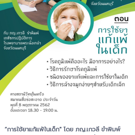
“การใช้ยาแก้แพ้ในเด็ก" โดย ภญ.เกวลี ขำพิมพ์