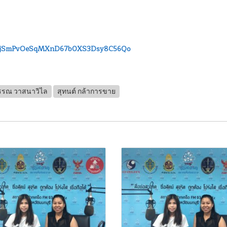
L3oGjSmPvOeSqMXnD67b0XS3Dsy8C56Qo
รรณ วาสนาวิไล
สุทนต์ กล้าการขาย