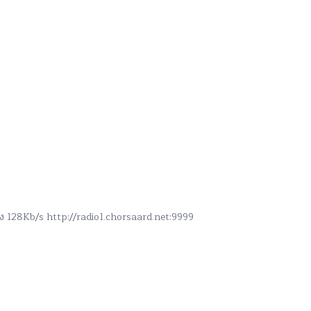
สูง 128Kb/s http://radio1.chorsaard.net:9999