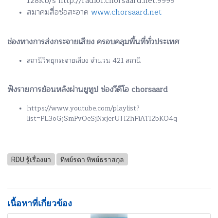
128Kb/s http://radio1.chorsaard.net:9999
สมาคมสื่อช่อสะอาด
www.chorsaard.net
ช่องทางการส่งกระจายเสียง ครอบคลุมพื้นที่ทั่วประเทศ
สถานีวิทยุกระจายเสียง จำนวน 421 สถานี
ฟังรายการย้อนหลังผ่านยูทูป ช่องวีดีโอ chorsaard
https://www.youtube.com/playlist?
list=PL3oGjSmPvOeSjNxjerUH2hFiATI2bKO4q
RDU รู้เรื่องยา
ทิพย์รดา ทิพย์ธราสกุล
เนื้อหาที่เกี่ยวข้อง