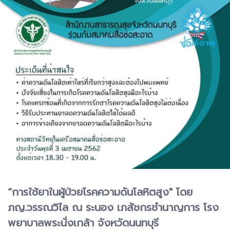
“การใช้ยาในผู้ป่วยโรคความดันโลหิตสูง" โดย
ภญ.วรรณวิไล ณ ระนอง เภสัชกรชำนาญการ โรง
พยาบาลพระนั่งเกล้า จังหวัดนนทบุรี