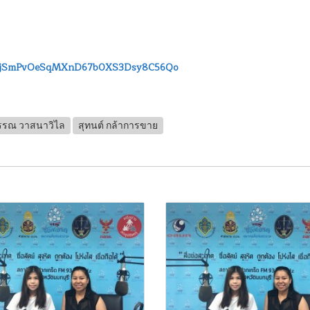
L3oGjSmPvOeSqMXnD67b0XS3Dsy8C56Qo
รรณ วาสนาวิไล
สุทนต์ กล้าการขาย