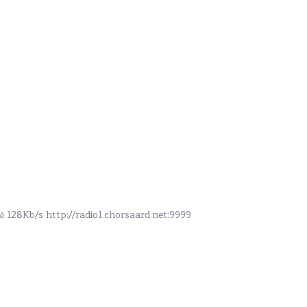
สูง 128Kb/s http://radio1.chorsaard.net:9999