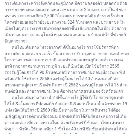
การเดินทางระหว่างจังหวัดและภูมิภาค มีความคล่องตัว ปลอดภัย ด้วย
การขยายทางหลวงและทางหลวงชนบท จาก 2 ช่องจราจร เป็น 4 ช่อง
จราจร ระยะทางเกือบ 2,500 กิโลเมตร การขนส่งสินค้ารวดเร็วด้วย
โครงข่ายมอเตอร์เวย์ระยะทางรวม 324 กิโลเมตร และประชาชนใน
เมืองใหญ่ทั่วประเทศ เดินทางคล่องตัวขึ้น เลี่ยงรถติดในเมือง ด้วยการ
เดินทางบนทางด่วน อุโมงค์ ทางลอด และสะพานข้ามแม่น้ำ ที่ช่วยแก้
ปัญหาจราจร
คนไทยเดินทาง “ทางอากาศ” ดีขึ้นอย่างไร การใช้บริการที่ท่า
อากาศยาน สะดวก รวดเร็วขึ้น จากการปรับปรุงท่าอากาศยานหลักของ
ไทย ท่าอากาศยานนานาชาติ และท่าอากาศยานภูมิภาคทั่วประเทศ
อาทิ ท่าอากาศยานสุวรรณภูมิ ระยะที่ 2 พร้อมเปิดใช้บริการ 2565
รองรับผู้โดยสารได้ 90 ล้านคนต่อปี ท่าอากาศยานดอนเมืองระยะที่ 3
พร้อมเปิดใช้บริการ 2568 รองรับผู้โดยสารได้ 40 ล้านคนต่อปี ท่า
อากาศยานอู่ตะเภาเริ่มดำเนินการปี 2562 รองรับผู้โดยสารได้ 15 ล้าน
คนต่อปี และท่าอากาศยานใหม่ คือ ท่าอากาศยานเบตง จังหวัดยะลา
คนไทยเดินทาง “ทางน้ำ” ดีขึ้นอย่างไร ผู้ใช้เรือโดยสารกรุงเทพฯ
ได้ใช้เรือโดยสารที่ปลอดภัย ด้วยสถานีเรือด่วนในแม่น้ำเจ้าพระยา 19
แห่ง เปิดให้บริการปี 2560 เพื่อเป็นทางเลือกในการเดินทาง ไม่ต้อง
เผชิญปัญหารถติดบนท้องถนน นักท่องเที่ยวได้สัมผัสประสบการณ์เดิน
ทางและท่องเที่ยวทางทะเลใหม่ ด้วยเรือเฟอร์รี่ ข้ามอ่าวไทย เส้นทาง
พัทยา – หัวหิน ใช้เวลาเพียง 1 ชั่วโมง 40 นาที ซึมซับเสน่ห์ทะเลใต้ ส่ง