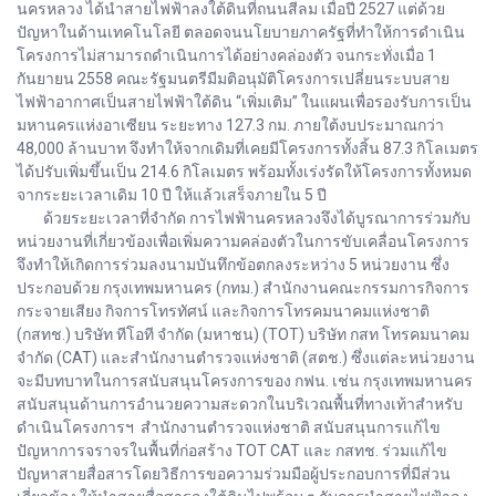
นครหลวง ได้นำสายไฟฟ้าลงใต้ดินที่ถนนสีลม เมื่อปี 2527 แต่ด้วย
ปัญหาในด้านเทคโนโลยี ตลอดจนนโยบายภาครัฐที่ทำให้การดำเนิน
โครงการไม่สามารถดำเนินการได้อย่างคล่องตัว จนกระทั่งเมื่อ 1
กันยายน 2558 คณะรัฐมนตรีมีมติอนุมัติโครงการเปลี่ยนระบบสาย
ไฟฟ้าอากาศเป็นสายไฟฟ้าใต้ดิน “เพิ่มเติม” ในแผนเพื่อรองรับการเป็น
มหานครแห่งอาเซียน ระยะทาง 127.3 กม. ภายใต้งบประมาณกว่า
48,000 ล้านบาท จึงทำให้จากเดิมที่เคยมีโครงการทั้งสิ้น 87.3 กิโลเมตร
ได้ปรับเพิ่มขึ้นเป็น 214.6 กิโลเมตร พร้อมทั้งเร่งรัดให้โครงการทั้งหมด
จากระยะเวลาเดิม 10 ปี ให้แล้วเสร็จภายใน 5 ปี
ด้วยระยะเวลาที่จำกัด การไฟฟ้านครหลวงจึงได้บูรณาการร่วมกับ
หน่วยงานที่เกี่ยวข้องเพื่อเพิ่มความคล่องตัวในการขับเคลื่อนโครงการ
จึงทำให้เกิดการร่วมลงนามบันทึกข้อตกลงระหว่าง 5 หน่วยงาน ซึ่ง
ประกอบด้วย กรุงเทพมหานคร (กทม.) สำนักงานคณะกรรมการกิจการ
กระจายเสียง กิจการโทรทัศน์ และกิจการโทรคมนาคมแห่งชาติ
(กสทช.) บริษัท ทีโอที จำกัด (มหาชน) (TOT) บริษัท กสท โทรคมนาคม
จำกัด (CAT) และสำนักงานตำรวจแห่งชาติ (สตช.) ซึ่งแต่ละหน่วยงาน
จะมีบทบาทในการสนับสนุนโครงการของ กฟน. เช่น กรุงเทพมหานคร
สนับสนุนด้านการอำนวยความสะดวกในบริเวณพื้นที่ทางเท้าสำหรับ
ดำเนินโครงการฯ สำนักงานตำรวจแห่งชาติ สนับสนุนการแก้ไข
ปัญหาการจราจรในพื้นที่ก่อสร้าง TOT CAT และ กสทช. ร่วมแก้ไข
ปัญหาสายสื่อสารโดยวิธีการขอความร่วมมือผู้ประกอบการที่มีส่วน