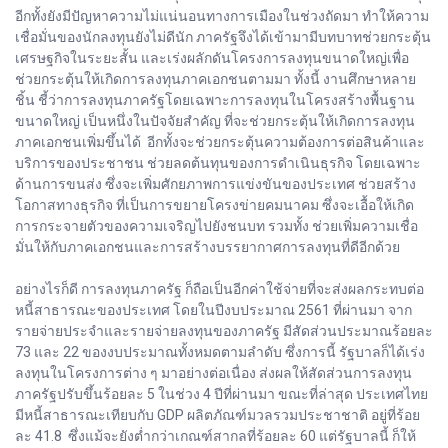
อีกทั้งยังมีปัญหาความไม่แน่นอนทางการเมืองในช่วงถัดมา ทำให้ความ
เชื่อมั่นของนักลงทุนยังไม่ดีนัก ภาครัฐจึงได้เข้ามามีบทบาทช่วยกระตุ้น
เศรษฐกิจในระยะสั้น และเร่งผลักดันโครงการลงทุนขนาดใหญ่เพื่อ
ช่วยกระตุ้นให้เกิดการลงทุนภาคเอกชนตามมา ทั้งนี้ งานศึกษาหลาย
ชิ้น ชี้ว่าการลงทุนภาครัฐโดยเฉพาะการลงทุนในโครงสร้างพื้นฐาน
ขนาดใหญ่ เป็นหนึ่งในปัจจัยสำคัญ ที่จะช่วยกระตุ้นให้เกิดการลงทุน
ภาคเอกชนเพิ่มขึ้นได้ อีกทั้งจะช่วยกระตุ้นความต้องการต่อสินค้าและ
บริการของประชาชน ช่วยลดต้นทุนของการดำเนินธุรกิจ โดยเฉพาะ
ด้านการขนส่ง ซึ่งจะเพิ่มศักยภาพการแข่งขันของประเทศ ช่วยสร้าง
โอกาสทางธุรกิจ ที่เป็นการขยายโครงข่ายคมนาคม ซึ่งจะเอื้อให้เกิด
การกระจายตัวของความเจริญไปยังชนบท รวมทั้ง ช่วยเพิ่มความเชื่อ
มั่นให้กับภาคเอกชนและการสร้างบรรยากาศการลงทุนที่ดีอีกด้วย
อย่างไรก็ดี การลงทุนภาครัฐ ก็ถือเป็นอีกค่าใช้จ่ายที่จะส่งผลกระทบต่อ
หนี้สาธารณะของประเทศ โดยในปีงบประมาณ 2561 ที่ผ่านมา จาก
รายจ่ายประจำและรายจ่ายลงทุนของภาครัฐ มีสัดส่วนประมาณร้อยละ
73 และ 22 ของงบประมาณทั้งหมดตามลำดับ ซึ่งการนี้ รัฐบาลก็ได้เร่ง
ลงทุนในโครงการต่าง ๆ มาอย่างต่อเนื่อง ส่งผลให้สัดส่วนการลงทุน
ภาครัฐปรับขึ้นร้อยละ 5 ในช่วง 4 ปีที่ผ่านมา ขณะที่ล่าสุด ประเทศไทย
มีหนี้สาธารณะเทียบกับ GDP ผลิตภัณฑ์มวลรวมประชาชาติ อยู่ที่ร้อย
ละ 41.8 ซึ่งแม้จะยังต่ำกว่าเกณฑ์สากลที่ร้อยละ 60 แต่รัฐบาลนี้ ก็ให้