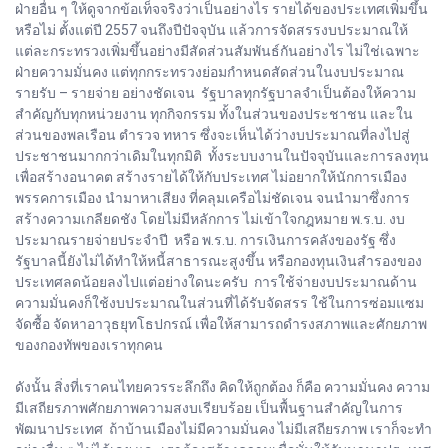
ฝ่ายอื่น ๆ ให้ดูจากข้อเท็จจริงว่าเป็นอย่างไร รายได้ของประเทศเพิ่มขึ้น
หรือไม่ ตั้งแต่ปี 2557 จนถึงปีปัจจุบัน แล้วการจัดสรรงบประมาณให้
แต่ละกระทรวงเพิ่มขึ้นอย่างมีสัดส่วนสัมพันธ์กันอย่างไร ไม่ใช่เฉพาะ
ฝ่ายความมั่นคง แต่ทุกกระทรวงย่อมกำหนดสัดส่วนในงบประมาณ
รายรับ – รายจ่าย อย่างชัดเจน รัฐบาลทุกรัฐบาลจำเป็นต้องให้ความ
สำคัญกับทุกหน่วยงาน ทุกกิจกรรม ทั้งในส่วนของประชาชน และใน
ส่วนของพลเรือน ตำรวจ ทหาร ซึ่งจะเห็นได้ว่างบประมาณที่ลงไปสู่
ประชาชนมากกว่าเดิมในทุกมิติ ทั้งระบบงานในปัจจุบันและการลงทุน
เพื่อสร้างอนาคต สร้างรายได้ให้กับประเทศ ไม่อยากให้นักการเมือง
พรรคการเมือง นำมาหาเสียง ที่คลุมเครือไม่ชัดเจน จนนำมาซึ่งการ
สร้างความเกลียดชัง โดยไม่มีหลักการ ไม่เข้าใจกฎหมาย พ.ร.บ. งบ
ประมาณรายจ่ายประจำปี หรือ พ.ร.บ. การเงินการคลังของรัฐ ซึ่ง
รัฐบาลนี้ยังไม่ได้ทำให้หนี้สาธารณะสูงขึ้น หรือกองทุนเงินสำรองของ
ประเทศลดน้อยลงไปแต่อย่างใดนะครับ การใช้จ่ายงบประมาณด้าน
ความมั่นคงก็ใช้งบประมาณในส่วนที่ได้รับจัดสรร ใช้ในการซ่อมแซม
จัดซื้อ จัดหาอาวุธยุทโธปกรณ์ เพื่อให้สามารถดำรงสภาพและศักยภาพ
ของกองทัพของเราทุกคน
ดังนั้น สิ่งที่เราคนไทยควรระลึกถึง คิดให้ถูกต้อง ก็คือ ความมั่นคง ความ
มีเสถียรภาพศักยภาพความสงบเรียบร้อย เป็นพื้นฐานสำคัญในการ
พัฒนาประเทศ ถ้าบ้านเมืองไม่มีความมั่นคง ไม่มีเสถียรภาพ เราก็จะทำ