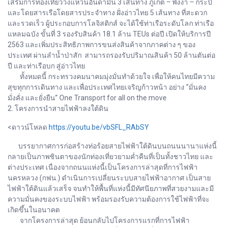
เสริมการท่องเที่ยววงแหวนอันดามัน 3 เส้นทาง ภูเก็ต – พังงา – กระบี่
และโดยสารเรือโดยสารประจำทาง ฝั่งอ่าวไทย 5 เส้นทาง ที่สะดวก
และรวดเร็ว ผู้ประกอบการโลจิสติกส์ จะได้ใช้ท่าเรือระดับโลก ท่าเรือ
แหลมฉบัง ขั้นที่ 3 รองรับสินค้า 18.1 ล้าน TEUs ต่อปี เปิดให้บริการปี
2563 และเพิ่มประสิทธิภาพการขนส่งสินค้าจากภาคต่าง ๆ ของ
ประเทศ ผ่านลำน้ำป่าสัก สามารถรองรับปริมาณสินค้า 50 ล้านตันต่อ
ปี และท่าเรือบก สู่อ่าวไทย
ทั้งหมดนี้ กระทรวงคมนาคมมุ่งมั่นทำด้วยใจ เพื่อให้คนไทยมีความ
สุขทุกการเดินทาง และเพื่อประเทศไทยเจริญก้าวหน้า อย่าง “มั่นคง
มั่งคั่ง และยั่งยืน” One Transport for all on the move
2. โครงการนำสายไฟฟ้าลงใต้ดิน
<ดาวน์โหลด
https://youtu.be/vbSFL_RAbSY
บรรยากาศการก่อสร้างท่อร้อยสายไฟฟ้าใต้ดินบนถนนนานาแห่งนี้
กลายเป็นภาพชินตาของนักท่องเที่ยวยามค่ำคืนที่เป็นทั้งชาวไทย และ
ต่างประเทศ เนื่องจากถนนแห่งนี้เป็นโครงการล่าสุดที่การไฟฟ้า
นครหลวง (กฟน.) ดำเนินการเปลี่ยนระบบสายไฟฟ้าอากาศ เป็นสาย
ไฟฟ้าใต้ดินแล้วเสร็จ จนทำให้พื้นที่แห่งนี้มีทัศนียภาพที่สวยงามและมี
ความมั่นคงของระบบไฟฟ้า พร้อมรองรับความต้องการใช้ไฟฟ้าที่จะ
เกิดขึ้นในอนาคต
จากโครงการล่าสุด ย้อนกลับไปโครงการแรกที่การไฟฟ้า