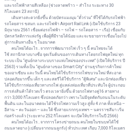
และรถไฟฟ้าสายสีเหลือง (ช่วงลาดพร้าว – สำโรง ระยะทาง 30
กิโลเมตร 23 สถานี)
เดินทางสะดวกยิ่งขึ้น ด้วยบัตรแมงมุม “ตั๋วร่วม” ที่ใช้ได้กับรถไฟฟ้า
รถโดยสาร ขสมก. และรถไฟฟ้า Airport Rail Link (เปิดใช้บริการ 23
มิถุนายน 2561 เชื่อมต่อรถไฟฟ้า – รถไฟ – รถโดยสาร – เรือ) เชื่อมกับ
บัตรสวัสดิการแห่งรัฐ เพื่อผู้ที่มีรายได้น้อย และจะขยายการเชื่อมโยงไป
สู่การเดินทางอื่น ๆ ในอนาคต
คนไทยได้อะไร...จากการพัฒนารถไฟ เร็ว ๆ นี้ คนไทยจะได้
ใช้ สถานีกลางบางซื่อ จุดเริ่มต้นของการเดินทางโดยรถไฟยุคใหม่ ทุก
ระบบ เป็น “ศูนย์กลางระบบรางแห่งใหม่ของประเทศ” (เปิดให้บริการ ปี
2563) รวมทั้งเป็น “ศูนย์กลางของ Smart City” ย่านธุรกิจการค้าใหม่
ของอาเซียน และวันนี้ คนไทยได้ใช้บริการรถไฟขบวนใหม่ ที่สะอาด
ปลอดภัยมากขึ้น เด็ก ๆ และสตรีได้ใช้บริการ “ตู้พิเศษ” และนักท่องเที่ยว
ได้ใช้บริการท่องเที่ยวทางรถไฟ สู่แหล่งท่องเที่ยวที่ประทับใจ ผู้ประกอบ
การส่งสินค้าได้รวดเร็ว ตรงเวลายิ่งขึ้น ด้วยรถไฟทางคู่16 สายทาง
กว่า 3,000 กิโลเมตร ซึ่งปลอดภัยกว่า เพราะไม่มีจุดตัดกับถนนในระดับ
พื้นดิน และในอนาคตจะได้ใช้รถไฟความเร็วสูง สู่ทั้ง 4 ภาค ทั้งเหนือ –
อีสาน – ตะวันออก – และใต้ ซึ่งสายแรกกรุงเทพฯ – นครราชสีมา เริ่ม
ก่อสร้างแล้ว (ระยะทาง 252 กิโลเมตร จะเปิดให้บริการในปี 2566)
คนไทยได้อะไร...จากการโครงข่ายถนน คนไทยในชนบทได้ใช้
ถนนลาดยาง (เปลี่ยนจากถนนลูกรัง) ทั่วประเทศ เกือบ 7,000 กิโลเมตร