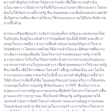
ความสำคัญกับการรักษาวินัยทางการคลัง เพื่อให้สามารถดำเนิน
นโยบายต่าง ๆ ได้อย่างราบรื่นทั้งในระยะปานกลางถึงระยะยาว โดยจะ
ต้องไม่ให้เกิดภาระหนี้ภาครัฐ ที่จะส่งผลต่อความเชื่อมั่นของประเทศ อีก
ทั้งรัฐสามารถที่จะเพิ่มรายได้และใช้จ่ายงบประมาณให้มีประสิทธิภาพ
มากขึ้นด้วย
หากจะเปรียบเทียบแล้ว ระดับการลงทุนทั้งภาครัฐและเอกชนของไทย
ในปัจจุบัน ยังอยู่ในระดับต่ำกว่าวิกฤตต้มยำกุ้งเมื่อปี 2540 ขณะที่การ
ลงทุนในประเทศอื่น ๆ สามารถฟื้นตัวกลับมาลงทุนได้สูงกว่าในช่วง
วิกฤตดังกล่าว โดยประเทศไทย ก็มีความจำเป็นและมีศักยภาพที่จะเร่ง
กระตุ้นการลงทุนเพิ่มเติม โดยเริ่มจากการลงทุนของภาครัฐ ภายใต้
ความระมัดระวังในเรื่องวินัยการคลัง ด้วยการเร่งหาแหล่งเงินทุนและ
แนวทางการทำงานในรูปแบบต่าง ๆ เพื่อช่วยลดทอนการใช้จ่ายภาครัฐ
ที่จะเกิดขึ้น เพื่อให้การพัฒนาโครงสร้างพื้นฐานมีต่อเนื่อง และไม่เป็น
ภาระของประเทศมากจนเกินไป ทั้งนี้ แนวทางสำคัญที่รัฐบาลนี้นำมา
ใช้ดำเนินการเพิ่มขึ้นก็คือ โมเดลธุรกิจแบบร่วมทุน หรือ การให้เอกชน
ร่วมลงทุนในกิจการของรัฐ ที่เรียกกันย่อ ๆ ว่า PPP ซึ่งเป็นการร่วม
ลงทุนระหว่างภาครัฐและภาคเอกชนเพื่อจัดทำโครงการโครงสร้างพื้น
ฐานและบริการสาธารณะ ซึ่งเป็นหน้าที่ของรัฐ แต่รัฐมอบหมายให้
เอกชนดำเนินการจัดทำโครงการดังกล่าวแทน ผ่านสัญญาร่วมลงทุน
โดยเอกชนอาจเข้ามามีส่วนร่วมในการก่อสร้าง การบริหารโครงการ