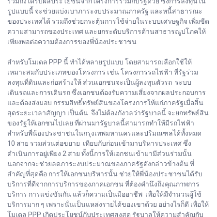
รวมถึงได้รับผลประโยชน์จากโครงการร่วมกับรัฐด้วย ซึ่งการลงทุนใน
รูปแบบนี้ จะช่วยแบ่งเบาภาระงบประมาณภาครัฐ และหนี้สาธารณะ
ของประเทศได้ รวมถึงช่วยกระตุ้นการใช้จ่ายในระบบเศรษฐกิจ เพิ่มขีด
ความสามารถของประเทศ และยกระดับบริการด้านสาธารณูปโภคให้
เพียงพอต่อความต้องการของพี่น้องประชาชน
สำหรับโมเดล PPP นี้ ทำได้หลายรูปแบบ โดยสามารถเลือกใช้ให้
เหมาะสมกับประเภทของโครงการ เช่น โครงการรถไฟฟ้า ที่รัฐร่วม
ลงทุนที่ดินและก่อสร้างให้ ส่วนเอกชนจะเป็นผู้ลงทุนตัวรถ ระบบ
เดินรถและการเดินรถ ซึ่งเอกชนต้องรับความเสี่ยงจากผลประกอบการ
และต้องส่งมอบ กรรมสิทธิ์ทรัพย์สินของโครงการให้แก่ภาครัฐเมื่อสิ้น
สุดระยะเวลาสัญญา เป็นต้น จึงไม่ต้องกังวลว่ารัฐบาลนี้ จะยกทรัพย์สิน
ของรัฐให้เอกชนไปเลย ที่ผ่านมารัฐบาลนี้สามารถทำให้มีรถไฟฟ้า
สำหรับพี่น้องประชาชนในกรุงเทพมหานครและปริมณฑลได้ทั้งหมด
10 สาย รวมส่วนต่อขยาย เทียบกับก่อนเข้ามาบริหารประเทศ ซึ่ง
ดำเนินการอยู่เพียง 2 สาย ทั้งนี้การให้เอกชนเข้ามามีส่วนร่วมนั้น
นอกจากจะช่วยลดภาระงบประมาณของภาครัฐดังกล่าวข้างต้น ที่
สำคัญที่สุดคือ การให้เอกชนบริหารนั้น ช่วยให้พี่น้องประชาชนได้รับ
บริการที่ดีจากการบริการของภาคเอกชน ที่ต้องคำนึงถึงคุณภาพการ
บริการ การแข่งขันกัน แล้วก็ความเป็นมืออาชีพ เพื่อให้มีจำนวนผู้ใช้
บริการมาก ๆ เพราะนั่นเป็นแหล่งรายได้ของเขาด้วย อย่างไรก็ดี เพื่อให้
โมเดล PPP เกิดประโยชน์กับประเทศสูงสุด รัฐบาลให้ความสำคัญกับ