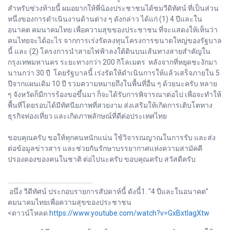
สำหรับช่วงท้ายนี้ ผมอยากให้พี่น้องประชาชนได้ชมวีดิทัศน์ ที่เป็นส่วน
หนึ่งของการดำเนินงานด้านต่าง ๆ ดังกล่าว ได้แก่ (1) 4 ปีและใน
อนาคต คมนาคมไทย เพื่อความสุขของประชาชน ที่จะแสดงให้เห็นว่า
คนไทยจะได้อะไร จากการเร่งรัดลงทุนโครงการขนาดใหญ่ของรัฐบาล
นี้ และ (2) โครงการนำสายไฟฟ้าลงใต้ดินบนเส้นทางสายสำคัญใน
กรุงเทพมหานคร ระยะทางกว่า 200 กิโลเมตร หลังจากที่หยุดชะงักมา
นานกว่า 30 ปี โดยรัฐบาลนี้ เร่งรัดให้ดำเนินการให้แล้วเสร็จภายใน 5
ปีจากแผนเดิม 10 ปี รวมความหมายถึงในพื้นที่อื่น ๆ ด้วยนะครับ หลาย
ๆ จังหวัดก็มีการร้องขอขึ้นมา ก็จะได้รับการพิจารณาต่อไป เพื่อจะทำให้
พื้นที่โดยรอบได้มีทัศนียภาพที่สวยงาม ส่งเสริมให้เกิดการเติบโตทาง
ธุรกิจท่องเที่ยว และเกิดภาพลักษณ์ที่ดีต่อประเทศไทย
ขอบคุณครับ ขอให้ทุกคนหนักแน่น ใช้วิจารณญาณในการรับ และส่ง
ต่อข้อมูลข่าวสาร และช่วยกันรักษาบรรยากาศแห่งความสามัคคี
ปรองดองของคนในชาติ ต่อไปนะครับ ขอบคุณครับ สวัสดีครับ
.......................................................
อนึ่ง วีดีทัศน์ ประกอบรายการสัปดาห์นี้ ดังนี้1. “4 ปีและในอนาคต”
คมนาคมไทยเพื่อความสุขของประชาชน
<ดาวน์โหลด
https://www.youtube.com/watch?v=GxBxtIagXtw