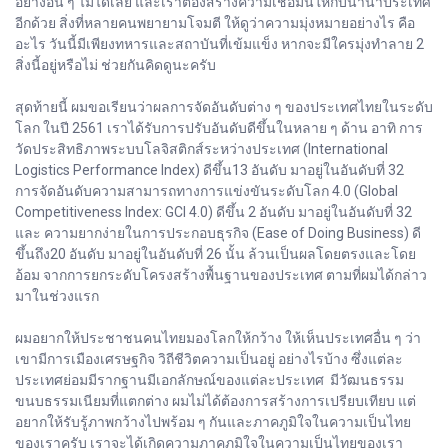
อย่างอื่น ๆ ไม่ได้เลย และเราต้องสร้างความเชื่อมั่นให้กับนานาประเทศ
อีกด้วย สิ่งที่หลายคนพยายามโจมตี ให้ดูว่าความมุ่งหมายอย่างไร คือ
อะไร วันนี้มีเพียงทหารและสถาบันที่เข้มแข็ง หากจะมีใครมุ่งทำลาย 2
สิ่งนี้อยู่หรือไม่ ช่วยกันคิดดูนะครับ
สุดท้ายนี้ ผมขอเรียนว่าผลการจัดอันดับต่าง ๆ ของประเทศไทยในระดับ
โลก ในปี 2561 เราได้รับการปรับอันดับดีขึ้นในหลาย ๆ ด้าน อาทิ การ
วัดประสิทธิภาพระบบโลจิสติกส์ระหว่างประเทศ (International
Logistics Performance Index) ดีขึ้น13 อันดับ มาอยู่ในอันดับที่ 32
การจัดอันดับความสามารถทางการแข่งขันระดับโลก 4.0 (Global
Competitiveness Index: GCI 4.0) ดีขึ้น 2 อันดับ มาอยู่ในอันดับที่ 32
และ ความยากง่ายในการประกอบธุรกิจ (Ease of Doing Business) ดี
ขึ้นถึง20 อันดับ มาอยู่ในอันดับที่ 26 นั้น ล้วนเป็นผลโดยตรงและโดย
อ้อม จากการยกระดับโครงสร้างพื้นฐานของประเทศ ตามที่ผมได้กล่าว
มาในช่วงแรก
ผมอยากให้ประชาชนคนไทยมองโลกให้กว้าง ให้เห็นประเทศอื่น ๆ ว่า
เขามีการเมืองเศรษฐกิจ วิถีชีวิตความเป็นอยู่ อย่างไรบ้าง ซึ่งแต่ละ
ประเทศย่อมมีรากฐานมีเอกลักษณ์ของแต่ละประเทศ มีวัฒนธรรม
ขนบธรรมเนียมที่แตกต่าง ผมไม่ได้ต้องการสร้างการเปรียบเทียบ แต่
อยากให้รับรู้ภาพกว้างไปพร้อม ๆ กันและภาคภูมิใจในความเป็นไทย
ของเราครับ เราจะได้เกิดความภาคภูมิใจในความเป็นไทยของเรา