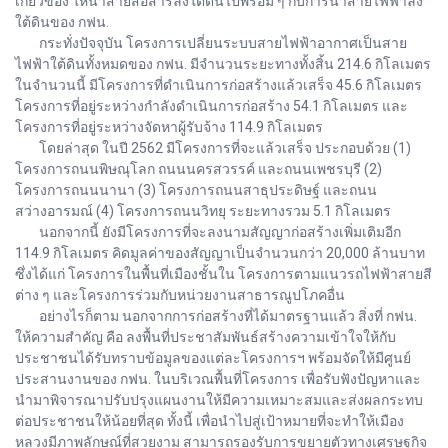
เกี่ยวข้อง ให้นำสายสื่อสารลงใต้ดินไปพร้อม ๆ กับการนำสายไฟฟ้าลง
ใต้ดินของ กฟน.
กระทั่งปัจจุบัน โครงการเปลี่ยนระบบสายไฟฟ้าอากาศเป็นสาย
ไฟฟ้าใต้ดินทั้งหมดของ กฟน. มีจำนวนระยะทางทั้งสิ้น 214.6 กิโลเมตร
ในจำนวนนี้ มีโครงการที่ดำเนินการก่อสร้างแล้วเสร็จ 45.6 กิโลเมตร
โครงการที่อยู่ระหว่างกำลังดำเนินการก่อสร้าง 54.1 กิโลเมตร และ
โครงการที่อยู่ระหว่างจัดหาผู้รับจ้าง 114.9 กิโลเมตร
โดยล่าสุด ในปี 2562 มีโครงการที่จะแล้วเสร็จ ประกอบด้วย (1)
โครงการถนนพิษณุโลก ถนนนครสวรรค์ และถนนเพชรบุรี (2)
โครงการถนนนานา (3) โครงการถนนสาธุประดิษฐ์ และถนน
สว่างอารมณ์ (4) โครงการถนนวิทยุ ระยะทางรวม 5.1 กิโลเมตร
นอกจากนี้ ยังมีโครงการที่จะลงนามสัญญาก่อสร้างเพิ่มเติมอีก
114.9 กิโลเมตร คิดมูลค่าของสัญญาเป็นจำนวนกว่า 20,000 ล้านบาท
ซึ่งได้แก่ โครงการในพื้นที่เมืองชั้นใน โครงการตามแนวรถไฟฟ้าสายสี
ต่าง ๆ และโครงการร่วมกับหน่วยงานสาธารณูปโภคอื่น
อย่างไรก็ตาม นอกจากการก่อสร้างที่ได้มาตรฐานแล้ว สิ่งที่ กฟน.
ให้ความสำคัญ คือ ลงพื้นที่ประชาสัมพันธ์สร้างความเข้าใจให้กับ
ประชาชนได้รับทราบข้อมูลของแต่ละโครงการฯ พร้อมจัดให้มีศูนย์
ประสานงานของ กฟน. ในบริเวณพื้นที่โครงการ เพื่อรับฟังปัญหาและ
นำมาพิจารณาปรับปรุงแผนงานให้มีความเหมาะสมและส่งผลกระทบ
ต่อประชาชนให้น้อยที่สุด ทั้งนี้ เพื่อนำไปสู่เป้าหมายที่จะทำให้เมือง
หลวงมีภาพลักษณ์ที่สวยงาม สามารถรองรับการขยายตัวทางเศรษฐกิจ