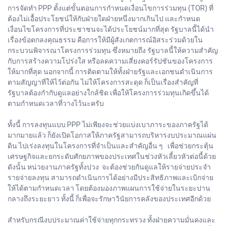
การจัดทำ PPP ตั้งแต่ขั้นตอนการกำหนดเงื่อนไขการร่วมทุน (TOR) ที่
ต้องไม่เอื้อประโยชน์ให้กับฝ่ายใดฝ่ายหนึ่งมากเกินไป และกำหนด
เงื่อนไขโครงการที่ประชาชนจะได้ประโยชน์มากที่สุด รัฐบาลนี้ได้นำ
เรื่องข้อตกลงคุณธรรม คือการให้มีผู้สังเกตการณ์อิสระร่วมด้วยใน
กระบวนพิจารณาโครงการร่วมทุน ซึ่งหมายถึง รัฐบาลนี้ให้ความสำคัญ
กับการสร้างความโปร่งใส หรือลดความเสี่ยงคอร์รัปชันของโครงการ
ให้มากที่สุด นอกจากนี้ การติดตามให้ทั้งฝ่ายรัฐและเอกชนดำเนินการ
ตามสัญญาที่ให้ไว้ต่อกัน ไม่ให้โครงการสะดุด ก็เป็นเรื่องสำคัญที่
รัฐบาลต้องกำกับดูแลอย่างใกล้ชิด เพื่อให้โครงการร่วมทุนเกิดขึ้นได้
ตามกำหนดเวลาที่วางไว้นะครับ
ทั้งนี้ การลงทุนแบบ PPP ไม่เพียงจะช่วยแบ่งเบาภาระของภาครัฐได้
มากมายแล้ว ก็ยังเปิดโอกาสให้ภาครัฐสามารถบริหารงบประมาณแผ่น
ดิน ไปเร่งลงทุนในโครงการที่จำเป็นและสำคัญอื่น ๆ เพื่อช่วยกระตุ้น
เศรษฐกิจและยกระดับศักยภาพของประเทศในช่วงหัวเลี้ยวหัวต่อนี้ด้วย
ดังนั้น หน่วยงานภาครัฐทั้งปวง จะต้องช่วยกันดูแลให้รายจ่ายประจำ
รายจ่ายลงทุน สามารถดำเนินการได้อย่างมีประสิทธิภาพและเบิกจ่าย
ให้ได้ตามกำหนดเวลา โดยต้องมองภาพแผนการใช้จ่ายในระยะปาน
กลางถึงระยะยาว ทั้งนี้ ก็เพื่อจะรักษาวินัยการคลังของประเทศอีกด้วย
สำหรับกรณีงบประมาณค่าใช้จ่ายทุกกระทรวง ทั้งฝ่ายความมั่นคงและ