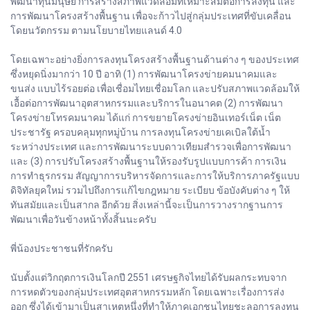
พัฒนาทุนมนุษย์ การสร้างสภาพแวดล้อมที่เหมาะสมต่อการลงทุน และ
การพัฒนาโครงสร้างพื้นฐาน เพื่อจะก้าวไปสู่กลุ่มประเทศที่ขับเคลื่อน
โดยนวัตกรรม ตามนโยบายไทยแลนด์ 4.0
โดยเฉพาะอย่างยิ่งการลงทุนโครงสร้างพื้นฐานด้านต่าง ๆ ของประเทศ
ซึ่งหยุดนิ่งมากว่า 10 ปี อาทิ (1) การพัฒนาโครงข่ายคมนาคมและ
ขนส่ง แบบไร้รอยต่อ เพื่อเชื่อมไทยเชื่อมโลก และปรับสภาพแวดล้อมให้
เอื้อต่อการพัฒนาอุตสาหกรรมและบริการในอนาคต (2) การพัฒนา
โครงข่ายโทรคมนาคม ได้แก่ การขยายโครงข่ายอินเทอร์เน็ต เน็ต
ประชารัฐ ครอบคลุมทุกหมู่บ้าน การลงทุนโครงข่ายเคเบิลใต้น้ำ
ระหว่างประเทศ และการพัฒนาระบบดาวเทียมสำรวจเพื่อการพัฒนา
และ (3) การปรับโครงสร้างพื้นฐานให้รองรับรูปแบบการค้า การเงิน
การทำธุรกรรม สัญญาการบริหารจัดการและการให้บริการภาครัฐแบบ
ดิจิทัลยุคใหม่ รวมไปถึงการแก้ไขกฎหมาย ระเบียบ ข้อบังคับต่าง ๆ ให้
ทันสมัยและเป็นสากล อีกด้วย สิ่งเหล่านี้จะเป็นการวางรากฐานการ
พัฒนาเพื่อวันข้างหน้าทั้งสิ้นนะครับ
พี่น้องประชาชนที่รักครับ
นับตั้งแต่วิกฤตการเงินโลกปี 2551 เศรษฐกิจไทยได้รับผลกระทบจาก
การหดตัวของกลุ่มประเทศอุตสาหกรรมหลัก โดยเฉพาะเรื่องการส่ง
ออก ซึ่งได้เข้ามาเป็นสาเหตุหนึ่งที่ทำให้ภาคเอกชนไทยชะลอการลงทุน