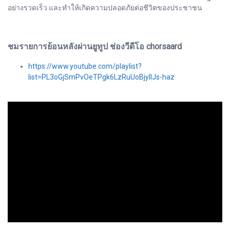
อย่างรวดเร็ว และทำให้เกิดความปลอดภัยต่อชีวิตของประชาชน
ชมรายการย้อนหลังผ่านยูทูป ช่องวีดีโอ chorsaard
https://www.youtube.com/playlist?
list=PL3oGjSmPvOeTPgk6LzRuUoBjyIlJs-haz