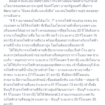
ตลอด 4 ปีและอนาคตข้างหน้า กระทรวงคมนาคมทำงานภายใต้
นโยบายของพลเอก ประยุทธ์ จันทร์โอชา นายกรัฐมนตรี เพื่อการ
พัฒนาอย่าง “มั่นคง มั่งคั่ง และยั่งยืน” และคนไทยมีความสุข ตลอดทุก
การเดินทาง
“4 ปี + อนาคตคนไทยได้อะไร...?” จากรถไฟฟ้าขนส่งมวลชน คน
กรุงเทพฯ จะได้ใช้รถไฟฟ้า ที่เชื่อมโยงโครงข่ายทั่วทั้งกรุงเทพฯ และ
ปริมณฑลได้อย่างรวดเร็ว ครอบคลุมมากที่สุดในรอบ 20 ปี ได้เดินทาง
จากบางใหญ่ถึงบางซื่อ ในเวลาที่รวดเร็ว (ระยะทาง 23 กิโลเมตร 16
สถานี) ด้วยรถไฟฟ้าสายสีม่วง พร้อมเชื่อมต่อการเดินทางกับรถไฟฟ้า
สายสีน้ำเงิน จากบางซื่อถึงเตาปูน โดยไม่ต้องเปลี่ยนสถานี
ได้ใช้บริการรถไฟฟ้าสายสีเขียวจากกลางเมือง ถึงสำโรง อย่าง
สะดวก (พร้อมเดินหน้าขยายเส้นทางถึงสมุทรปราการในอนาคต ช่วง
แบริ่ง – สมุทรปราการ ระยะทาง 13 กิโลเมตร 9 สถานี) และอีกไม่นาน
จะได้ใช้บริการรถไฟฟ้าครอบคุลมทุกทิศทาง เช่น เข้าถึงฝั่งธนบุรี ด้วย
รถไฟฟ้าสายสีน้ำเงิน (ช่วงหัวลำโพง – บางแค และช่วงบางซื่อ –
ท่าพระ ระยะทาง 27 กิโลเมตร 21 สถานี) ซึ่งมีสถานีที่โดดเด่น
สวยงาม มีความเป็นเอกลักษณ์ เชื่อมต่อตลิ่งชัน และรังสิต – ปทุมธานี
ด้วยรถไฟฟ้าสายสีแดง (ระยะทาง 41 กิโลเมตร 13 สถานี) เข้าถึงฝั่ง
มีนบุรี ด้วยรถไฟฟ้าสายสีส้ม (ช่วงศูนย์วัฒนธรรมฯ – มีนบุรี ระยะทาง
41 กิโลเมตร 13 สถานี) ได้ใช้ Monorail 2 สายแรกของประเทศ กับ
รถไฟฟ้าสายสีชมพู (ช่วงแคราย – มีนบุรี ระยะทาง 35 กิโลเมตร 30
สถานี)