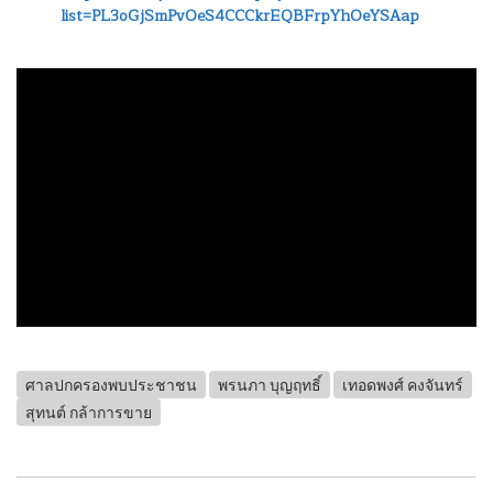
list=PL3oGjSmPvOeS4CCCkrEQBFrpYhOeYSAap
ศาลปกครองพบประชาชน
พรนภา บุญฤทธิ์
เทอดพงศ์ คงจันทร์
สุทนต์ กล้าการขาย