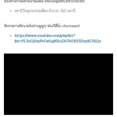
ช่องทางการส่งกระจายเสียง ครอบคลุมพื้นที่ทั่วประเทศ
สถานีวิทยุกระจายเสียง จำนวน 421 สถานี
ฟังรายการย้อนหลังผ่านยูทูป ช่องวีดีโอ chorsaard
https://www.youtube.com/playlist?
list=PL3oGjSmPvOeSqMXnD67b0XS3Dsy8C56Qo