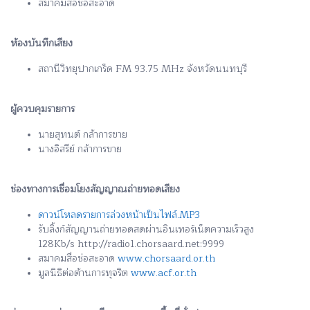
สมาคมสื่อช่อสะอาด
ห้องบันทึกเสียง
สถานีวิทยุปากเกร็ด FM 93.75 MHz จังหวัดนนทบุรี
ผู้ควบคุมรายการ
นายสุทนต์ กล้าการขาย
นางอิสรีย์ กล้าการขาย
ช่องทางการเชื่อมโยงสัญญาณถ่ายทอดเสียง
ดาวน์โหลดรายการล่วงหน้าเป็นไฟล์.MP3
รับลิ้งก์สัญญานถ่ายทอดสดผ่านอินเทอร์เน็ตความเร็วสูง
128Kb/s http://radio1.chorsaard.net:9999
สมาคมสื่อช่อสะอาด
www.chorsaard.or.th
มูลนิธิต่อต้านการทุจริต
www.acf.or.th