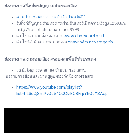
ช่องทางการเชื่อมโยงสัญญาณถ่ายทอดเสียง
ดาวน์โหลดรายการล่วงหน้าเป็นไฟล์.MP3
รับลิ้งก์สัญญานถ่ายทอดสดผ่านอินเทอร์เน็ตความเร็วสูง 128Kb/s
http://radio1.chorsaard.net:9999
เว็บไซต์สมาคมสื่อช่อสะอาด
www.chorsaard.or.th
เว็บไซต์สำนักงานศาลปกครอง
www.admincourt.go.th
ช่องทางการส่งกระจายเสียง ครอบคลุมพื้นที่ทั่วประเทศ
สถานีวิทยุกระจายเสียง จำนวน 421 สถานี
ฟังรายการย้อนหลังผ่านยูทูป ช่องวีดีโอ chorsaard
https://www.youtube.com/playlist?
list=PL3oGjSmPvOeS4CCCkrEQBFrpYhOeYSAap