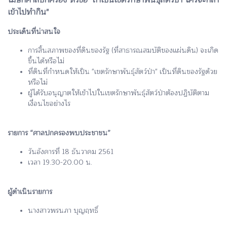
โฆษกศาลปกครอง หัวข้อ "ถ้าเป็นเขตรักษาพันธุ์สัตว์ป่า ใครจะกล้า
เข้าไปทำกิน"
ประเด็นที่น่าสนใจ
การสิ้นสภาพของที่ดินของรัฐ (ที่สาธารณสมบัติของแผ่นดิน) จะเกิด
ขึ้นได้หรือไม่
ที่ดินที่กำหนดให้เป็น "เขตรักษาพันธุ์สัตว์ป่า" เป็นที่ดินของรัฐด้วย
หรือไม่
ผู้ได้รับอนุญาตให้เข้าไปในเขตรักษาพันธุ์สัตว์ป่าต้องปฏิบัติตาม
เงื่อนไขอย่างไร
รายการ “ศาลปกครองพบประชาชน”
วันอังคารที่ 18 ธันวาคม 2561
เวลา 19.30-20.00 น.
ผู้ดำเนินรายการ
นางสาวพรนภา บุญฤทธิ์