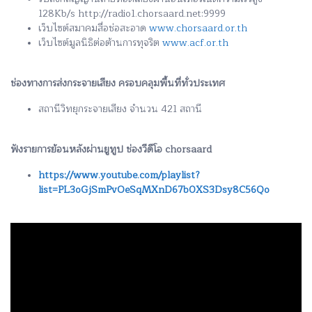
128Kb/s http://radio1.chorsaard.net:9999
เว็บไซต์สมาคมสื่อช่อสะอาด
www.chorsaard.or.th
เว็บไซต์มูลนิธิต่อต้านการทุจริต
www.acf.or.th
ช่องทางการส่งกระจายเสียง ครอบคลุมพื้นที่ทั่วประเทศ
สถานีวิทยุกระจายเสียง จำนวน 421 สถานี
ฟังรายการย้อนหลังผ่านยูทูป ช่องวีดีโอ chorsaard
https://www.youtube.com/playlist?
list=PL3oGjSmPvOeSqMXnD67b0XS3Dsy8C56Qo