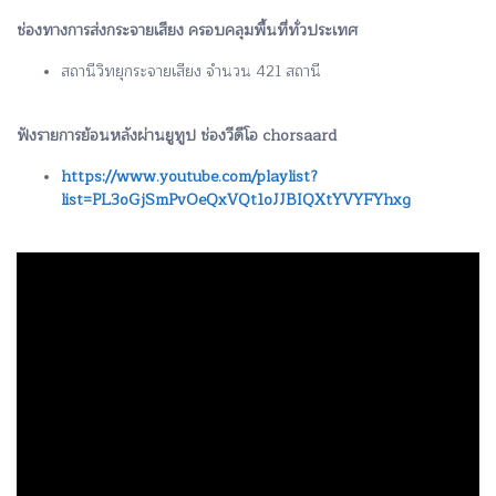
ช่องทางการส่งกระจายเสียง ครอบคลุมพื้นที่ทั่วประเทศ
สถานีวิทยุกระจายเสียง จำนวน 421 สถานี
ฟังรายการย้อนหลังผ่านยูทูป ช่องวีดีโอ chorsaard
https://www.youtube.com/playlist?
list=PL3oGjSmPvOeQxVQt1oJJBIQXtYVYFYhxg