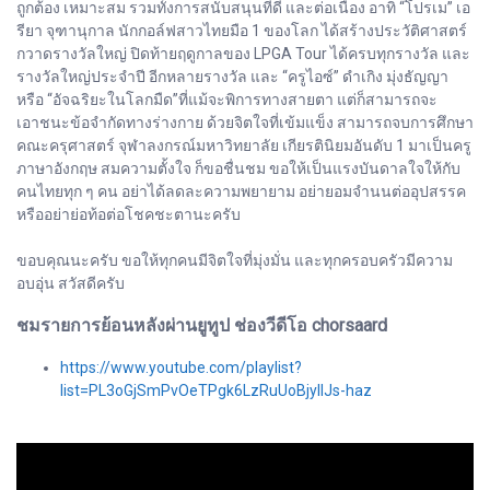
ถูกต้อง เหมาะสม รวมทั้งการสนับสนุนที่ดี และต่อเนื่อง อาทิ “โปรเม” เอ
รียา จุฑานุกาล นักกอล์ฟสาวไทยมือ 1 ของโลก ได้สร้างประวัติศาสตร์
กวาดรางวัลใหญ่ ปิดท้ายฤดูกาลของ LPGA Tour ได้ครบทุกรางวัล และ
รางวัลใหญ่ประจำปี อีกหลายรางวัล และ “ครูไอซ์” ดำเกิง มุ่งธัญญา
หรือ “อัจฉริยะในโลกมืด”ที่แม้จะพิการทางสายตา แต่ก็สามารถจะ
เอาชนะข้อจำกัดทางร่างกาย ด้วยจิตใจที่เข้มแข็ง สามารถจบการศึกษา
คณะครุศาสตร์ จุฬาลงกรณ์มหาวิทยาลัย เกียรตินิยมอันดับ 1 มาเป็นครู
ภาษาอังกฤษ สมความตั้งใจ ก็ขอชื่นชม ขอให้เป็นแรงบันดาลใจให้กับ
คนไทยทุก ๆ คน อย่าได้ลดละความพยายาม อย่ายอมจำนนต่ออุปสรรค
หรืออย่าย่อท้อต่อโชคชะตานะครับ
ขอบคุณนะครับ ขอให้ทุกคนมีจิตใจที่มุ่งมั่น และทุกครอบครัวมีความ
อบอุ่น สวัสดีครับ
ชมรายการย้อนหลังผ่านยูทูป ช่องวีดีโอ chorsaard
https://www.youtube.com/playlist?
list=PL3oGjSmPvOeTPgk6LzRuUoBjyIlJs-haz