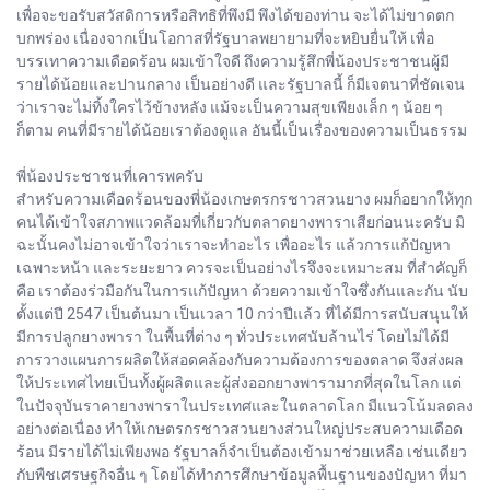
เพื่อจะขอรับสวัสดิการหรือสิทธิที่พึงมี พึงได้ของท่าน จะได้ไม่ขาดตก
บกพร่อง เนื่องจากเป็นโอกาสที่รัฐบาลพยายามที่จะหยิบยื่นให้ เพื่อ
บรรเทาความเดือดร้อน ผมเข้าใจดี ถึงความรู้สึกพี่น้องประชาชนผู้มี
รายได้น้อยและปานกลาง เป็นอย่างดี และรัฐบาลนี้ ก็มีเจตนาที่ชัดเจน
ว่าเราจะไม่ทิ้งใครไว้ข้างหลัง แม้จะเป็นความสุขเพียงเล็ก ๆ น้อย ๆ
ก็ตาม คนที่มีรายได้น้อยเราต้องดูแล อันนี้เป็นเรื่องของความเป็นธรรม
พี่น้องประชาชนที่เคารพครับ
สำหรับความเดือดร้อนของพี่น้องเกษตรกรชาวสวนยาง ผมก็อยากให้ทุก
คนได้เข้าใจสภาพแวดล้อมที่เกี่ยวกับตลาดยางพาราเสียก่อนนะครับ มิ
ฉะนั้นคงไม่อาจเข้าใจว่าเราจะทำอะไร เพื่ออะไร แล้วการแก้ปัญหา
เฉพาะหน้า และระยะยาว ควรจะเป็นอย่างไรจึงจะเหมาะสม ที่สำคัญก็
คือ เราต้องร่วมือกันในการแก้ปัญหา ด้วยความเข้าใจซึ่งกันและกัน นับ
ตั้งแต่ปี 2547 เป็นต้นมา เป็นเวลา 10 กว่าปีแล้ว ที่ได้มีการสนับสนุนให้
มีการปลูกยางพารา ในพื้นที่ต่าง ๆ ทั่วประเทศนับล้านไร่ โดยไม่ได้มี
การวางแผนการผลิตให้สอดคล้องกับความต้องการของตลาด จึงส่งผล
ให้ประเทศไทยเป็นทั้งผู้ผลิตและผู้ส่งออกยางพารามากที่สุดในโลก แต่
ในปัจจุบันราคายางพาราในประเทศและในตลาดโลก มีแนวโน้มลดลง
อย่างต่อเนื่อง ทำให้เกษตรกรชาวสวนยางส่วนใหญ่ประสบความเดือด
ร้อน มีรายได้ไม่เพียงพอ รัฐบาลก็จำเป็นต้องเข้ามาช่วยเหลือ เช่นเดียว
กับพืชเศรษฐกิจอื่น ๆ โดยได้ทำการศึกษาข้อมูลพื้นฐานของปัญหา ที่มา