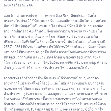
แท่งหดตัวลง เฉลี่ยร้อยละ 4.12 และราคายางแผ่นรมควันชั้น 3 หดตัว
ลงเฉลี่ยร้อยละ 2.86
และ 5. สถานการณ์ราคายางพาราเมื่อเปรียบเทียบกับผลผลิตทั้ง
ประเทศ ในช่วง 20 ปีที่ผ่านมา ปริมาณผลผลิตยางเฉลี่ยในประเทศไทย
มีแนวโน้มเพิ่มสูงขึ้นเป็นระยะ ๆ โดยช่วง 4 ปีท้ายนี้ มีปริมาณผลผลิต
ยางมากที่สุดราว 4.5 ล้านตัน ซึ่งมากกว่าทุก ๆ ช่วงเวลาที่ผ่านมา ใน
ขณะที่ราคายางพาราในตลาดโลก กลับลดลงเรื่อย ๆ สวนทางกับ
ปริมาณผลผลิตที่เพิ่มขึ้น ยิ่งกว่านั้น ราคาน้ำมันดิบในตลาดโลก ช่วงปี
2557 - 2561 ก็มีราคาลดต่ำลง ทำให้มีการใช้ยางสังเคราะห์แบบน้ำมัน
แทนการใช้ยางพาราเพิ่มสูงขึ้น อีกทั้ง ความขัดแย้งทางการค้าระหว่าง
สหรัฐอเมริกากับจีน และประเทศคู่ค้าอื่น ๆ ของสหรัฐอเมริกา ส่งผล
ให้การส่งออกยางพาราจากไทยไปยังประเทศจีน หรือ ประเทศลูกค้าราย
สำคัญลดลง ทำให้ราคายางในประเทศไทยลดลงตามไปด้วย
จากข้อเท็จจริงดังกล่าวข้างต้น จะเห็นได้ว่าการแก้ไขปัญหาราคา
ยางพาราในประเทศไทยให้ยั่งยืน และไม่มีผลกระทบต่อระบบการคลัง
ของประเทศ ก็คือการลดการพึ่งพาการส่งออกเพราะราคายางพาราใน
ต่างประเทศอยู่ในภาวะเวลาลดลงทุกตลาด และราคายางพาราซื้อขาย
ในประเทศ ก็ยังอิงกับราคาซื้อขายยางพาราล่วงหน้าในต่างประเทศ
ด้วย ขณะเดียวกันก็ต้องเพิ่มปริมาณการใช้ยางพาราในประเทศให้มาก
ขึ้น พร้อมกับการปรับสมดุลลดปริมาณ ยางพาราลงด้วย ซึ่งก็จะทำให้