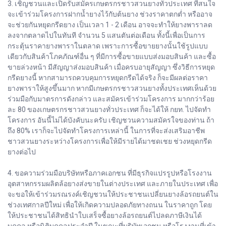
3. เชิญชวนและเปิดรับสมัครเกษตรกรชาวสวนยางทั่วประเทศ ที่สนใจ
จะเข้าร่วมโครงการฝากน้ำยางไว้กับต้นยาง ช่วงราคาตกต่ำ หรืออาจ
จะช่วยกันหยุดกรีดยาง เป็นเวลา 1 - 2 เดือน อาจจะทำให้ยางพาราลด
ลงจากตลาดไปในทันที จำนวน 5 แสนตันต่อเดือน ทั้งนี้เพื่อเป็นการ
กระตุ้นราคายางพาราในตลาด เพราะการซื้อขายยางนั้นใช้รูปแบบ
เดียวกับสินค้าโภคภัณฑ์อื่น ๆ ที่มีการซื้อขายแบบส่งมอบสินค้า และซื้อ
ขายล่วงหน้า มีสัญญาส่งมอบสินค้า เมื่อครบอายุสัญญา ซึ่งวิธีการหยุด
กรีดยางนี้ หากสามารถควบคุมการหยุดกรีดได้จริง ก็จะมีผลต่อราคา
ยางพาราให้สูงขึ้นมาก หากมีเกษตรกรชาวสวนยางทั้งประเทศเห็นด้วย
ร่วมมือกับมาตรการดังกล่าว และสมัครเข้าร่วมโครงการ มากกว่าร้อย
ละ 80 ของเกษตรกรชาวสวนยางทั่วประเทศ ก็จะได้ให้ กยท. ไปจัดทำ
โครงการ อันนี้ไม่ได้บังคับนะครับ เชิญชวนความสมัครใจของท่าน ถ้า
ถึง 80% เราก็จะไปจัดทำโครงการเหล่านี้ ในการที่จะส่งเสริมอาชีพ
ชาวสวนยางระหว่างโครงการเพื่อให้มีรายได้มาชดเชย ช่วงหยุดกรีด
ยางต่อไป
4. ขอความร่วมมือบริษัทหรือภาคเอกชน ที่มีธุรกิจแปรรูปหรือโรงงาน
อุตสาหกรรมผลิตล้อยางส่งขายในต่างประเทศ และภายในประเทศ เพื่อ
จะขอให้เข้าร่วมรณรงค์เชิญชวนให้ประชาชนเปลี่ยนยางล้อรถยนต์ใน
ช่วงเทศกาลปีใหม่ เพื่อให้เกิดความปลอดภัยทางถนน ในราคาถูก โดย
ให้ประชาชนได้สิทธินำใบเสร็จซื้อยางล้อรถยนต์ไปลดภาษีเงินได้