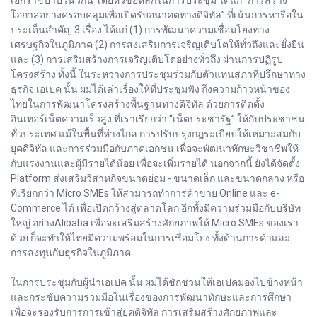
เอกราชปาปัวนิวกินี โดยหัวข้อหลักในการประชุม ได้แก่ “การสร้าง
โอกาสอย่างครอบคลุมเพื่อเปิดรับอนาคตทางดิจิทัล” ที่เน้นการหารือใน
ประเด็นสำคัญ 3 เรื่อง ได้แก่ (1) การพัฒนาความเชื่อมโยงทาง
เศรษฐกิจในภูมิภาค (2) การส่งเสริมการเจริญเติบโตให้ทั่วถึงและยั่งยืน
และ (3) การเสริมสร้างการเจริญเติบโตอย่างทั่วถึง ผ่านการปฏิรูป
โครงสร้าง ทั้งนี้ ในระหว่างการประชุมร่วมกับตัวแทนสภาที่ปรึกษาทาง
ธุรกิจ เอเปค นั้น ผมได้เล่าเรื่องให้ที่ประชุมฟัง ถึงความก้าวหน้าของ
ไทยในการพัฒนาโครงสร้างพื้นฐานทางดิจิทัล ด้วยการติดตั้ง
อินเทอร์เน็ตความเร็วสูง ที่เราเรียกว่า “เน็ตประชารัฐ” ให้กับประชาชน
ทั่วประเทศ แม้ในพื้นที่ห่างไกล การปรับปรุงกฎระเบียบให้เหมาะสมกับ
ยุคดิจิทัล และการร่วมมือกับภาคเอกชน เพื่อจะพัฒนาทักษะวิชาชีพให้
กับแรงงานและผู้มีรายได้น้อย เพื่อจะเพิ่มรายได้ นอกจากนี้ ยังได้จัดตั้ง
Platform ส่งเสริมวิสาหกิจขนาดย่อม - ขนาดเล็ก และขนาดกลาง หรือ
ที่เรียกกว่า Micro SMEs ให้สามารถทำการค้าขาย Online และ e-
Commerce ได้ เพื่อเปิดกว้างสู่ตลาดโลก อีกทั้งมีความร่วมมือกับบริษัท
ใหญ่ อย่างAlibaba เพื่อจะเสริมสร้างศักยภาพให้ Micro SMEs ของเรา
ด้วย ก็จะทำให้ไทยมีความพร้อมในการเชื่อมโยง ทั้งด้านการค้าและ
การลงทุนกับธุรกิจในภูมิภาค
ในการประชุมกับผู้นำเอเปค นั้น ผมได้ชักชวนให้เอเปคมองไปข้างหน้า
และกระชับความร่วมมือในเรื่องของการพัฒนาทักษะและการศึกษา
เพื่อจะรองรับการการเข้าสู่ยุคดิจิทัล การเสริมสร้างศักยภาพและ