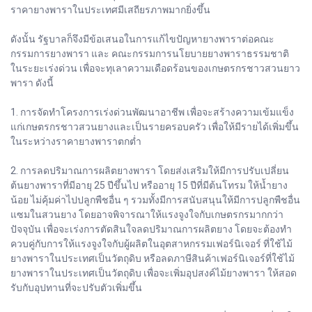
ราคายางพาราในประเทศมีเสถียรภาพมากยิ่งขึ้น
ดังนั้น รัฐบาลก็จึงมีข้อเสนอในการแก้ไขปัญหายางพาราต่อคณะ
กรรมการยางพารา และ คณะกรรมการนโยบายยางพาราธรรมชาติ
ในระยะเร่งด่วน เพื่อจะทุเลาความเดือดร้อนของเกษตรกรชาวสวนยาว
พารา ดังนี้
1. การจัดทำโครงการเร่งด่วนพัฒนาอาชีพ เพื่อจะสร้างความเข้มแข็ง
แก่เกษตรกรชาวสวนยางและเป็นรายครอบครัว เพื่อให้มีรายได้เพิ่มขึ้น
ในระหว่างราคายางพาราตกต่ำ
2. การลดปริมาณการผลิตยางพารา โดยส่งเสริมให้มีการปรับเปลี่ยน
ต้นยางพาราที่มีอายุ 25 ปีขึ้นไป หรืออายุ 15 ปีที่มีต้นโทรม ให้น้ำยาง
น้อย ไม่คุ้มค่าไปปลูกพืชอื่น ๆ รวมทั้งมีการสนับสนุนให้มีการปลูกพืชอื่น
แซมในสวนยาง โดยอาจพิจารณาให้แรงจูงใจกับเกษตรกรมากกว่า
ปัจจุบัน เพื่อจะเร่งการตัดสินใจลดปริมาณการผลิตยาง โดยจะต้องทำ
ควบคู่กับการให้แรงจูงใจกับผู้ผลิตในอุตสาหกรรมเฟอร์นิเจอร์ ที่ใช้ไม้
ยางพาราในประเทศเป็นวัตถุดิบ หรือลดภาษีสินค้าเฟอร์นิเจอร์ที่ใช้ไม้
ยางพาราในประเทศเป็นวัตถุดิบ เพื่อจะเพิ่มอุปสงค์ไม้ยางพารา ให้สอด
รับกับอุปทานที่จะปรับตัวเพิ่มขึ้น