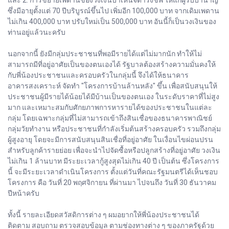
และ 2. การขยายเพดานของวงเงินบำเหน็จดำรงชีพ ให้แก่ผู้รับบำนาญ
ซึ่งมีอายุตั้งแต่ 70 ปีบริบูรณ์ขึ้นไป เพิ่มอีก 100,000 บาท จากเดิมเพดาน
ไม่เกิน 400,000 บาท ปรับใหม่เป็น 500,000 บาท อันนี้ก็เป็นวงเงินของ
ท่านอยู่แล้วนะครับ
นอกจากนี้ ยังมีกลุ่มประชาชนที่พอมีรายได้แต่ไม่มากนัก ทำให้ไม่
สามารถมีที่อยู่อาศัยเป็นของตนเองได้ รัฐบาลต้องสร้างความมั่นคงให้
กับพี่น้องประชาชนและครอบครัวในกลุ่มนี้ จึงได้ให้ธนาคาร
อาคารสงเคราะห์ จัดทำ "โครงการบ้านล้านหลัง" ขึ้น เพื่อสนับสนุนให้
ประชาชนผู้มีรายได้น้อยได้มีบ้านเป็นของตนเอง ในระดับราคาที่ไม่สูง
มาก และเหมาะสมกับศักยภาพการหารายได้ของประชาชนในแต่ละ
กลุ่ม โดยเฉพาะกลุ่มที่ไม่สามารถเข้าถึงสินเชื่อของธนาคารพาณิชย์
กลุ่มวัยทำงาน หรือประชาชนที่กำลังเริ่มต้นสร้างครอบครัว รวมถึงกลุ่ม
ผู้สูงอายุ โดยจะมีการสนับสนุนสินเชื่อที่อยู่อาศัย ในเงื่อนไขผ่อนปรน
สำหรับลูกค้ารายย่อย เพื่อจะนำไปจัดซื้อหรือปลูกสร้างที่อยู่อาศัย วงเงิน
ไม่เกิน 1 ล้านบาท มีระยะเวลากู้สูงสุดไม่เกิน 40 ปี เป็นต้น ซึ่งโครงการ
นี้ จะมีระยะเวลาดำเนินโครงการ ตั้งแต่วันที่คณะรัฐมนตรีได้เห็นชอบ
โครงการ คือ วันที่ 20 พฤศจิกายน ที่ผ่านมา ไปจนถึง วันที่ 30 ธันวาคม
ปีหน้าครับ
ทั้งนี้ รายละเอียดสวัสดิการต่าง ๆ ผมอยากให้พี่น้องประชาชนได้
ติดตาม สอบถาม ตรวจสอบข้อมูล ตามช่องทางต่าง ๆ ของภาครัฐด้วย