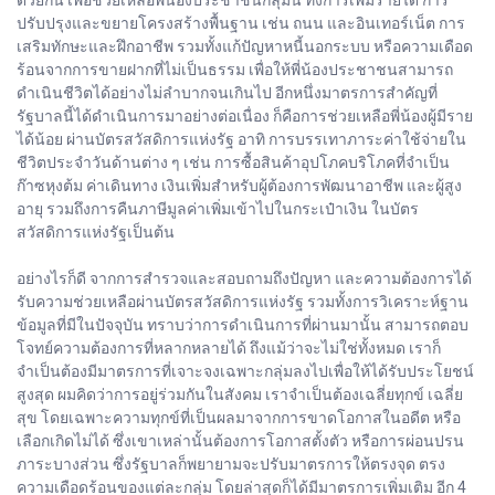
ด้วยกัน เพื่อช่วยเหลือพี่น้องประชาชนกลุ่มนี้ ทั้งการเพิ่มรายได้ การ
ปรับปรุงและขยายโครงสร้างพื้นฐาน เช่น ถนน และอินเทอร์เน็ต การ
เสริมทักษะและฝึกอาชีพ รวมทั้งแก้ปัญหาหนี้นอกระบบ หรือความเดือด
ร้อนจากการขายฝากที่ไม่เป็นธรรม เพื่อให้พี่น้องประชาชนสามารถ
ดำเนินชีวิตได้อย่างไม่ลำบากจนเกินไป อีกหนึ่งมาตรการสำคัญที่
รัฐบาลนี้ได้ดำเนินการมาอย่างต่อเนื่อง ก็คือการช่วยเหลือพี่น้องผู้มีราย
ได้น้อย ผ่านบัตรสวัสดิการแห่งรัฐ อาทิ การบรรเทาภาระค่าใช้จ่ายใน
ชีวิตประจำวันด้านต่าง ๆ เช่น การซื้อสินค้าอุปโภคบริโภคที่จำเป็น
ก๊าซหุงต้ม ค่าเดินทาง เงินเพิ่มสำหรับผู้ต้องการพัฒนาอาชีพ และผู้สูง
อายุ รวมถึงการคืนภาษีมูลค่าเพิ่มเข้าไปในกระเป๋าเงิน ในบัตร
สวัสดิการแห่งรัฐเป็นต้น
อย่างไรก็ดี จากการสำรวจและสอบถามถึงปัญหา และความต้องการได้
รับความช่วยเหลือผ่านบัตรสวัสดิการแห่งรัฐ รวมทั้งการวิเคราะห์ฐาน
ข้อมูลที่มีในปัจจุบัน ทราบว่าการดำเนินการที่ผ่านมานั้น สามารถตอบ
โจทย์ความต้องการที่หลากหลายได้ ถึงแม้ว่าจะไม่ใช่ทั้งหมด เราก็
จำเป็นต้องมีมาตรการที่เจาะจงเฉพาะกลุ่มลงไปเพื่อให้ได้รับประโยชน์
สูงสุด ผมคิดว่าการอยู่ร่วมกันในสังคม เราจำเป็นต้องเฉลี่ยทุกข์ เฉลี่ย
สุข โดยเฉพาะความทุกข์ที่เป็นผลมาจากการขาดโอกาสในอดีต หรือ
เลือกเกิดไม่ได้ ซึ่งเขาเหล่านั้นต้องการโอกาสตั้งตัว หรือการผ่อนปรน
ภาระบางส่วน ซึ่งรัฐบาลก็พยายามจะปรับมาตรการให้ตรงจุด ตรง
ความเดือดร้อนของแต่ละกลุ่ม โดยล่าสุดก็ได้มีมาตรการเพิ่มเติม อีก 4