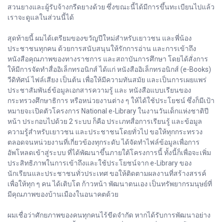
สวนยางและผู้รับจ้างกรีดยางด้วย ซึ่งขณะนี้ได้มีการขึ้นทะเบียนไปแล้ว
เราจะดูแลในส่วนนี้ได้
สุดท้ายนี้ ผมได้เตรียมของขวัญปีใหม่สำหรับเยาวชน และพี่น้อง
ประชาชนทุกคน ด้วยการสนับสนุนให้รักการอ่าน และการเข้าถึง
หนังสือคุณภาพของทางราชการ และสถาบันการศึกษา โดยได้สั่งการ
ให้มีการจัดทำสื่ออิเล็กทรอนิกส์ ได้แก่ หนังสืออิเล็กทรอนิกส์ (e-Books)
วีดิทัศน์ ไฟล์เสียง เป็นต้น เพื่อให้มีความทันสมัย และเป็นการเผยแพร่
ประชาสัมพันธ์ข้อมูลเอกสารความรู้ และ หนังสือแบบเรียนของ
กระทรวงศึกษาธิการ หรือหน่วยงานต่าง ๆ ให้ได้ใช้ประโยชน์ ซึ่งก็มีเป้า
หมายจะเปิดตัวโครงการ National e-Library ในงานวันเด็กแห่งชาติปี
หน้า ประกอบไปด้วย 2 ระบบ ก็คือ ประเภทสื่อการเรียนรู้ และข้อมูล
ความรู้สำหรับเยาวชน และประชาชนโดยทั่วไป ขอให้ทุกกระทรวง
ตลอดจนหน่วยงานที่เกี่ยวข้องทุกระดับ ได้จัดทำไฟล์ข้อมูลเพื่อการ
อัพโหลดเข้าสู่ระบบ ที่ได้พัฒนาขึ้นภายใต้โครงการนี้ ทั้งนี้ก็เพื่อจะเพิ่ม
ประสิทธิภาพในการเข้าถึงและใช้ประโยชน์จาก e-Library ของ
นักเรียนและประชาชนทั่วประเทศ ขอให้ติดตามผลงานที่สร้างสรรค์
เพื่อให้ทุก ๆ คน ได้เติบโต ก้าวหน้า พัฒนาตนเอง เป็นทรัพยากรมนุษย์ที่
มีคุณภาพของบ้านเมืองในอนาคตด้วย
ผมเชื่อว่าศักยภาพของคนทุกคนไร้ขีดจำกัด หากได้รับการพัฒนาอย่าง