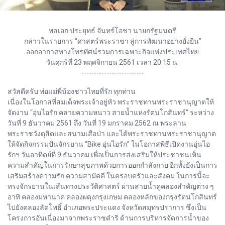
พลเอก ประยุทธ์ จันทร์โอชา นายกรัฐมนตรี
กล่าวในรายการ “ศาสตร์พระราชา สู่การพัฒนาอย่างยั่งยืน”
ออกอากาศทางโทรทัศน์รวมการเฉพาะกิจแห่งประเทศไทย
วันศุกร์ที่ 23 พฤศจิกายน 2561 เวลา 20.15 น.
-------------------------
สวัสดีครับ พ่อแม่พี่น้องชาวไทยที่รัก ทุกท่าน
เนื่องในโอกาสที่สมเด็จพระเจ้าอยู่หัว พระราชทานพระราชานุญาตให้
จัดงาน “อุ่นไอรัก คลายความหนาว สายน้ำแห่งรัตนโกสินทร์” ระหว่าง
วันที่ 9 ธันวาคม 2561 ถึง วันที่ 19 มกราคม 2562 ณ พระลาน
พระราชวังดุสิตและสนามเสือป่า และได้พระราชทานพระราชานุญาต
ให้จัดกิจกรรมปั่นจักรยาน “Bike อุ่นไอรัก” ในโอกาสพิธีเปิดงานอุ่นไอ
รักฯ วันอาทิตย์ที่ 9 ธันวาคม เพื่อเป็นการส่งเสริมให้ประชาชนเห็น
ความสำคัญในการรักษาสุขภาพด้วยการออกกำลังกาย อีกทั้งยังเป็นการ
เสริมสร้างความรัก ความสามัคคี ในครอบครัวและสังคม ในการนี้จะ
ทรงจักรยานในเส้นทางประวัติศาสตร์ ผ่านสายน้ำคูคลองสำคัญต่าง ๆ
อาทิ คลองมหานาค คลองผดุงกรุงเกษม คลองหลักของกรุงรัตนโกสินทร์
ไปยังคลองลัดโพธิ์ อำเภอพระประแดง จังหวัดสมุทรปราการ ซึ่งเป็น
โครงการอันเนื่องมาจากพระราชดำริ ด้านการบริหารจัดการน้ำของ