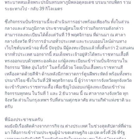
พระบาทสมเด็จพระปรมินทรมหาภูมิพลอดุลยเดช บรมนาถบพิตร รวม
ระยะทางไป - กลับ 39 กิโลเมตร
ซึ่งกิจกรรมปั่นจักรยานนี้จะดำเนินการอย่างพร้อมเพียงกัน ทั้งในส่วน
กลางและส่วนภูมิภาค ประชาชนผู้สนใจเข้าร่วมกิจกรรมดังกล่าว
สามารถลงทะเบียนได้ตั้งแต่วันที่ 19 พฤศจิกายน ที่ผ่านมา ณ ศาลา
กลางจังหวัด ที่ว่าการอำเภอทั่วประเทศ และระบบออนไลน์ผ่านทาง
เว็บไซต์บนหน้าจอ ทั้งนี้ ปัจจุบัน มีผู้ลงทะเบียนแล้วทั้งสิ้นกว่า 2 แสนคน
จากทั่วประเทศ นอกจากนี้ สมเด็จพระเจ้าอยู่หัวได้พระราชทานเสื้อที่
ทรงออกแบบด้วยพระองค์เอง แก่ผู้ลงทะเบียนเข้าร่วมปั่นจักรยานใน
กิจกรรม “Bike อุ่นไอรัก” ในครั้งนี้ด้วย โดยเป็นเสื้อพระราชทานสี
เหลืองคาดด้วยสีฟ้า ด้านหลังมีภาพวาดการ์ตูนฝีพระหัตถ์ พร้อมทั้งพระ
ปรมาภิไธย ซึ่งในวันที่ 28 พฤศจิกายน นี้ ผู้ว่าราชการจังหวัดทุกจังหวัด
จะเข้ารับพระราชทานเสื้อ เพื่อเชิญไปมอบแก่ผู้ลงทะเบียนเข้าร่วม
กิจกรรมทุกคน ในวันที่ 1 และ 2 ธันวาคม นี้ ณ ศาลากลางจังหวัด ทุก
จังหวัด ส่วนในกรุงเทพฯ รับที่สนามศุภชลาศัย สนามกีฬาแห่งชาติ นะ
ครับ
พี่น้องประชาชนครับ
ผมยังมีเรื่องติดค้างจากภารกิจ ณ ต่างประเทศ ในช่วงสุดสัปดาห์ที่ผ่าน
มา ก็คือการเข้าร่วมประชุมผู้นำเขตเศรษฐกิจ เอเปค ครั้งที่ 26 ที่รัฐ