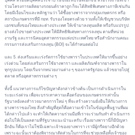
บุคคล หรือนิติบุคคลประจำปี ในขณะที่บริษัทเอกชน หรือโรงงานที่เข้า
ร่วมโครงการผลิตยางรถยนต์ราคาถูก ก็จะได้สิทธิพิเศษทางภาษีเช่นกัน
โดยมีเงื่อนไขและหลักฐานว่า ได้ซื้อยางพาราจากกลุ่มเกษตรกร หรือ
สถาบันเกษตรกรที่มี กยท. รับรองโดยตรงด้วย รวมทั้งให้เชิญชวนบริษัท
เอกชนทั้งของไทยและต่างประเทศ ให้เข้ามาลงทุนผลิต หรือรับแปรรูป
ยางส่งไปขายต่างประเทศ ให้มีสิทธิพิเศษทางการลงทุน ตามที่หน่วย
งานรัฐ และการนิคมอุตสาหกรรมแห่งประเทศไทย หรือสำนักงานคณะ
กรรมการส่งเสริมการลงทุน (BOI) จะได้กำหนดต่อไป
และ 5. ส่งเสริมและเร่งรัดการใช้ยางพาราในประเทศให้มากขึ้นอย่าง
เร่งด่วน โดยส่งเสริมการใช้ยางพารา และผลิตภัณฑ์จากยางพาราใน
ทุกรูปแบบ โดยเริ่มจากหน่วยงานต่าง ๆ ของภาครัฐก่อน แล้วขยายไปสู่
ตลาด หรืออุตสาหกรรมต่าง ๆ
ทั้งนี้ แนวทางการแก้ไขปัญหาดังกล่าวข้างต้น เป็นการดำเนินการใน
ระยะเร่งด่วน เพื่อจะบรรเทาความเดือดร้อนของเกษตรกรเท่านั้น
รัฐบาลยังคงสำรวจมาตรการใหม่ ๆ ที่จะสร้างความยั่งยืนให้กับวงการ
ยางพาราของไทย สิ่งสำคัญที่สุดก็คือความเข้าใจในข้อมูลพื้นฐานที่ผม
ได้กล่าวไปแล้ว จะทำให้เกิดความร่วมมือที่เราจะร่วมกันทำ ดำเนินการ
ต่อไปให้เป็นผลตามที่รัฐบาลแนะนำนะครับ เรื่องยางพารานี่ก็มีปัญหา
อีกอัน ก็คือเราไม่ใช่มีเฉพาะเจ้าของยางพารา เรามีผู้กรีดยางอีกด้วย
เพราะฉะนั้นเราต้องพิจารณาสัดส่วนในการที่จะช่วยเหลือทั้งเจ้าของ