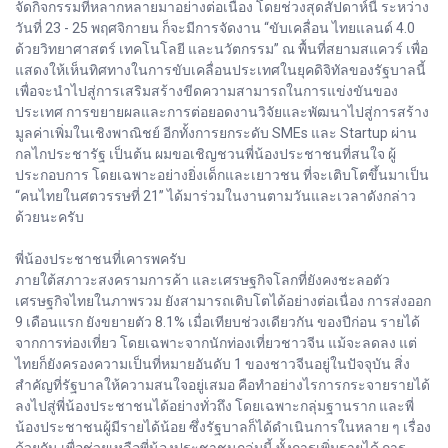
จัดกิจกรรมที่หลากหลายมาอย่างต่อเนื่อง โดยช่วงสุดสัปดาห์นี้ ระหว่าง
วันที่ 23 - 25 พฤศจิกายน ก็จะมีการจัดงาน “ขับเคลื่อน ไทยแลนด์ 4.0
ด้วยวิทยาศาสตร์ เทคโนโลยี และนวัตกรรม” ณ พื้นที่สยามสแควร์ เพื่อ
แสดงให้เห็นทิศทางในการขับเคลื่อนประเทศในยุคดิจิทัลของรัฐบาลนี้
เพื่อจะนำไปสู่การเสริมสร้างขีดความสามารถในการแข่งขันของ
ประเทศ การขยายผลและการต่อยอดงานวิจัยและพัฒนาไปสู่การสร้าง
มูลค่าเพิ่มในเชิงพาณิชย์ อีกทั้งการยกระดับ SMEs และ Startup ผ่าน
กลไกประชารัฐ เป็นต้น ผมขอเชิญชวนพี่น้องประชาชนที่สนใจ ผู้
ประกอบการ โดยเฉพาะอย่างยิ่งเด็กและเยาวชน ที่จะเติบโตขึ้นมาเป็น
“คนไทยในศตวรรษที่ 21” ได้มาร่วมในงานตามวันและเวลาดังกล่าว
ด้วยนะครับ
พี่น้องประชาชนที่เคารพครับ
ภายใต้สภาวะสงครามการค้า และเศรษฐกิจโลกที่ยังคงชะลอตัว
เศรษฐกิจไทยในภาพรวม ยังสามารถเติบโตได้อย่างต่อเนื่อง การส่งออก
9 เดือนแรก ยังขยายตัว 8.1% เมื่อเทียบช่วงเดียวกัน ของปีก่อน รายได้
จากการท่องเที่ยว โดยเฉพาะจากนักท่องเที่ยวชาวจีน แม้จะลดลง แต่
ไทยก็ยังครองความเป็นที่หมายอันดับ 1 ของชาวจีนอยู่ในปัจจุบัน สิ่ง
สำคัญที่รัฐบาลให้ความสนใจอยู่เสมอ คือทำอย่างไรการกระจายรายได้
ลงไปสู่พี่น้องประชาชนได้อย่างทั่วถึง โดยเฉพาะกลุ่มฐานราก และพี่
น้องประชาชนผู้มีรายได้น้อย ซึ่งรัฐบาลก็ได้ดำเนินการในหลาย ๆ เรื่อง