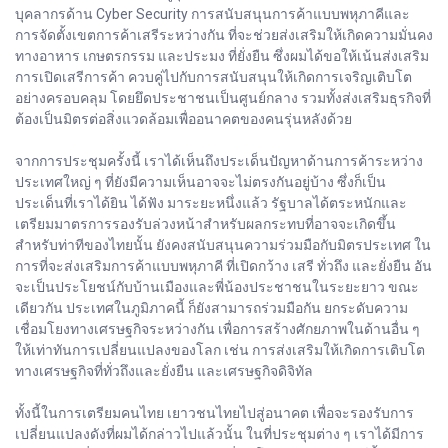
บุคลากรด้าน Cyber Security การสนับสนุนการค้าแบบพหุภาคีและ
การจัดตั้งเขตการค้าเสรีระหว่างกัน ที่จะช่วยส่งเสริมให้เกิดความมั่นคง
ทางอาหาร เกษตรกรรม และประมง ที่ยั่งยืน ซึ่งผมได้ขอให้เน้นส่งเสริม
การเปิดเสรีการค้า ควบคู่ไปกับการสนับสนุนให้เกิดการเจริญเติบโต
อย่างครอบคลุม โดยยึดประชาชนเป็นศูนย์กลาง รวมทั้งส่งเสริมธุรกิจที่
ต้องเป็นมิตรต่อสิ่งแวดล้อมเพื่ออนาคตของคนรุ่นหลังด้วย
จากการประชุมครั้งนี้ เราได้เห็นถึงประเด็นปัญหาด้านการค้าระหว่าง
ประเทศใหญ่ ๆ ที่ยังมีความเห็นอาจจะไม่ตรงกันอยู่บ้าง ซึ่งก็เป็น
ประเด็นที่เราได้ยิน ได้ฟัง มาระยะหนึ่งแล้ว รัฐบาลได้ตระหนักและ
เตรียมมาตรการรองรับล่วงหน้าสำหรับผลกระทบที่อาจจะเกิดขึ้น
สำหรับท่าทีของไทยนั้น ยังคงสนับสนุนความร่วมมือกับมิตรประเทศ ใน
การที่จะส่งเสริมการค้าแบบพหุภาคี ที่เปิดกว้าง เสรี ทั่วถึง และยั่งยืน อัน
จะเป็นประโยชน์กับบ้านเมืองและพี่น้องประชาชนในระยะยาว ขณะ
เดียวกัน ประเทศในภูมิภาคนี้ ก็ยังสามารถร่วมมือกัน ยกระดับความ
เชื่อมโยงทางเศรษฐกิจระหว่างกัน เพื่อการสร้างศักยภาพในด้านอื่น ๆ
ให้เท่าทันการเปลี่ยนแปลงของโลก เช่น การส่งเสริมให้เกิดการเติบโต
ทางเศรษฐกิจที่ทั่วถึงและยั่งยืน และเศรษฐกิจดิจิทัล
ทั้งนี้ในการเตรียมคนไทย เยาวชนไทยไปสู่อนาคต เพื่อจะรองรับการ
เปลี่ยนแปลงดังที่ผมได้กล่าวไปแล้วนั้น ในที่ประชุมต่าง ๆ เราได้มีการ