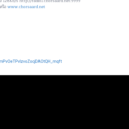
สูง 128Kb/s http://radio1.chorsaard.net:9999
หรือ
www.chorsaard.net
GjSmPvOeTPvlzvoZocjDAOtQH_mqft