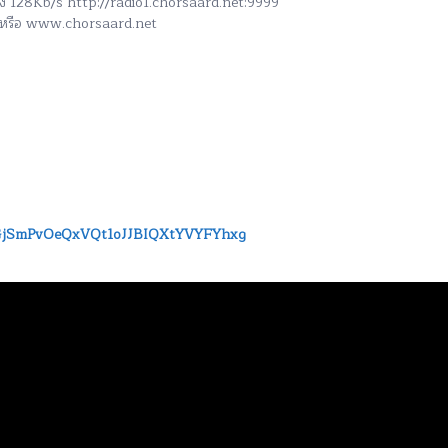
สูง 128Kb/s http://radio1.chorsaard.net:9999
h หรือ www.chorsaard.net
L3oGjSmPvOeQxVQt1oJJBIQXtYVYFYhxg