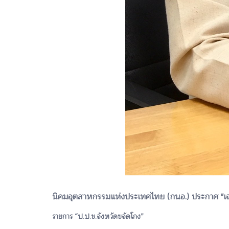
นิคมอุตสาหกรรมแห่งประเทศไทย (กนอ.) ประกาศ "เจตจำ
รายการ “ป.ป.ช.จังหวัดขจัดโกง”