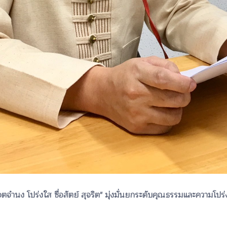
นง โปร่งใส ซื่อสัตย์ สุจริต" มุ่งมั่นยกระดับคุณธรรมและความโปร่ง