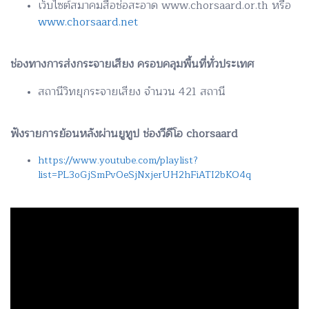
เว็บไซต์สมาคมสื่อช่อสะอาด www.chorsaard.or.th หรือ
www.chorsaard.net
ช่องทางการส่งกระจายเสียง ครอบคลุมพื้นที่ทั่วประเทศ
สถานีวิทยุกระจายเสียง จำนวน 421 สถานี
ฟังรายการย้อนหลังผ่านยูทูป ช่องวีดีโอ chorsaard
https://www.youtube.com/playlist?
list=PL3oGjSmPvOeSjNxjerUH2hFiATI2bKO4q