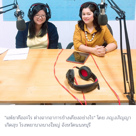
"แพ้ยาคืออะไร ต่างจากอาการข้างเคียงอย่างไร" โดย ภญ.อภิญญา
เกิดสุข โรงพยาบาลบางใหญ่ จังหวัดนนทบุรี