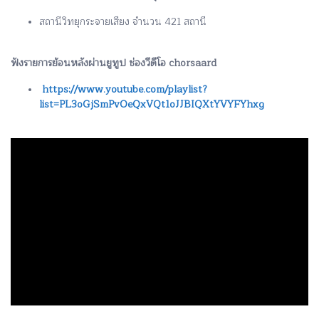
สถานีวิทยุกระจายเสียง จำนวน 421 สถานี
ฟังรายการย้อนหลังผ่านยูทูป ช่องวีดีโอ chorsaard
https://www.youtube.com/playlist?
list=PL3oGjSmPvOeQxVQt1oJJBIQXtYVYFYhxg