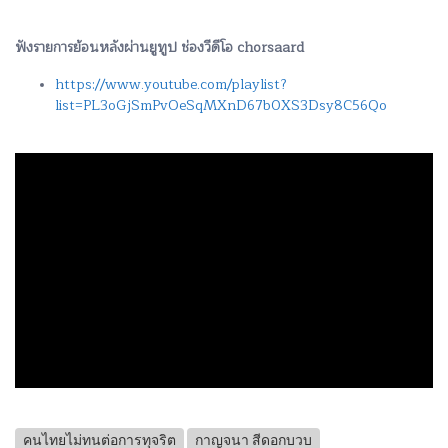
ฟังรายการย้อนหลังผ่านยูทูป ช่องวีดีโอ chorsaard
https://www.youtube.com/playlist?
list=PL3oGjSmPvOeSqMXnD67b0XS3Dsy8C56Qo
คนไทยไม่ทนต่อการทุจริต
กาญจนา สีดอกบวบ