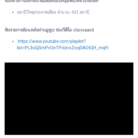
ช่องทางการส่งกระจายเสียงครอบคลุมพื้นที่ทั่วประเทศ
สถานีวิทยุกระจายเสียง จำนวน 421 สถานี
ฟังรายการย้อนหลังผ่านยูทูป ช่องวีดีโอ chorsaard
https://www.youtube.com/playlist?
list=PL3oGjSmPvOeTPvlzvoZocjDAOtQH_mqft