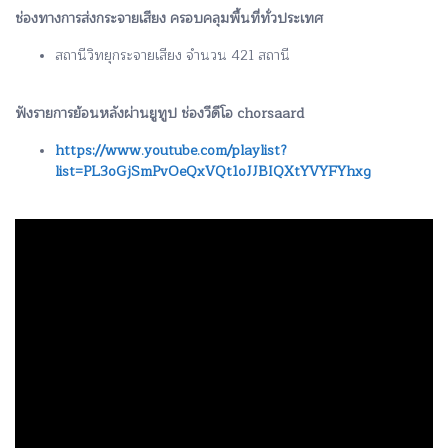
ช่องทางการส่งกระจายเสียง ครอบคลุมพื้นที่ทั่วประเทศ
สถานีวิทยุกระจายเสียง จำนวน 421 สถานี
ฟังรายการย้อนหลังผ่านยูทูป ช่องวีดีโอ chorsaard
https://www.youtube.com/playlist?
list=PL3oGjSmPvOeQxVQt1oJJBIQXtYVYFYhxg