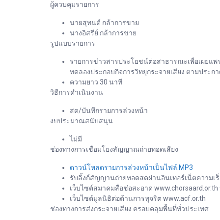
ผู้ควบคุมรายการ
นายสุทนต์ กล้าการขาย
นางอิสรีย์ กล้าการขาย
รูปแบบรายการ
รายการข่าวสารประโยชน์ต่อสาธารณะเพื่อเผยแพร่ข
ทดลองประกอบกิจการวิทยุกระจายเสียง ตามประกาศ 
ความยาว 30 นาที
วิธีการดำเนินงาน
สด/บันทึกรายการล่วงหน้า
งบประมาณสนับสนุน
ไม่มี
ช่องทางการเชื่อมโยงสัญญาณถ่ายทอดเสียง
ดาวน์โหลดรายการล่วงหน้าเป็นไฟล์.MP3
รับลิ้งก์สัญญานถ่ายทอดสดผ่านอินเทอร์เน็ตความเร็
เว็บไซต์สมาคมสื่อช่อสะอาด www.chorsaard.or.th
เว็บไซต์มูลนิธิต่อต้านการทุจริต www.acf.or.th
ช่องทางการส่งกระจายเสียง ครอบคลุมพื้นที่ทั่วประเทศ