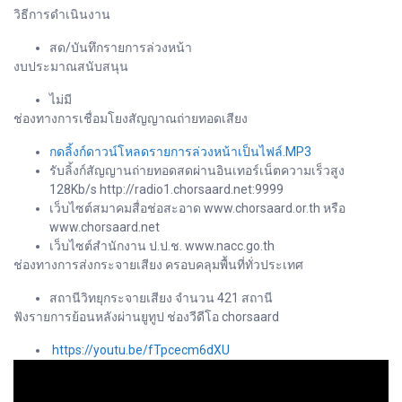
วิธีการดำเนินงาน
สด/บันทึกรายการล่วงหน้า
งบประมาณสนับสนุน
ไม่มี
ช่องทางการเชื่อมโยงสัญญาณถ่ายทอดเสียง
กดลิ้งก์ดาวน์โหลดรายการล่วงหน้าเป็นไฟล์.MP3
รับลิ้งก์สัญญานถ่ายทอดสดผ่านอินเทอร์เน็ตความเร็วสูง
128Kb/s http://radio1.chorsaard.net:9999
เว็บไซต์สมาคมสื่อช่อสะอาด www.chorsaard.or.th หรือ
www.chorsaard.net
เว็บไซต์สำนักงาน ป.ป.ช. www.nacc.go.th
ช่องทางการส่งกระจายเสียง ครอบคลุมพื้นที่ทั่วประเทศ
สถานีวิทยุกระจายเสียง จำนวน 421 สถานี
ฟังรายการย้อนหลังผ่านยูทูป ช่องวีดีโอ chorsaard
https://youtu.be/fTpcecm6dXU