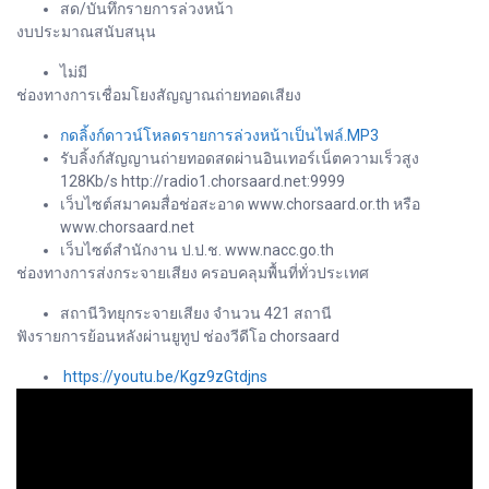
สด/บันทึกรายการล่วงหน้า
งบประมาณสนับสนุน
ไม่มี
ช่องทางการเชื่อมโยงสัญญาณถ่ายทอดเสียง
กดลิ้งก์ดาวน์โหลดรายการล่วงหน้าเป็นไฟล์.MP3
รับลิ้งก์สัญญานถ่ายทอดสดผ่านอินเทอร์เน็ตความเร็วสูง
128Kb/s http://radio1.chorsaard.net:9999
เว็บไซต์สมาคมสื่อช่อสะอาด www.chorsaard.or.th หรือ
www.chorsaard.net
เว็บไซต์สำนักงาน ป.ป.ช. www.nacc.go.th
ช่องทางการส่งกระจายเสียง ครอบคลุมพื้นที่ทั่วประเทศ
สถานีวิทยุกระจายเสียง จำนวน 421 สถานี
ฟังรายการย้อนหลังผ่านยูทูป ช่องวีดีโอ chorsaard
https://youtu.be/Kgz9zGtdjns