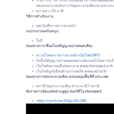
รายการข่าวสารประโยชน์ต่อสาธารณะเพื่อเผยแพร่ข
ทดลองประกอบกิจการวิทยุกระจายเสียง ตามประกาศ 
ความยาว 30 นาที
วิธีการดำเนินงาน
สด/บันทึกรายการล่วงหน้า
งบประมาณสนับสนุน
ไม่มี
ช่องทางการเชื่อมโยงสัญญาณถ่ายทอดเสียง
ดาวน์โหลดรายการล่วงหน้าเป็นไฟล์.MP3
รับลิ้งก์สัญญานถ่ายทอดสดผ่านอินเทอร์เน็ตความเร็
เว็บไซต์สมาคมสื่อช่อสะอาด www.chorsaard.or.th
เว็บไซต์มูลนิธิต่อต้านการทุจริต www.acf.or.th
ช่องทางการส่งกระจายเสียง ครอบคลุมพื้นที่ทั่วประเทศ
สถานีวิทยุกระจายเสียง จำนวน 421 สถานี
ฟังรายการย้อนหลังผ่านยูทูป ช่องวีดีโอ chorsaard
https://youtu.be/Ds6jvJ6DJ9M