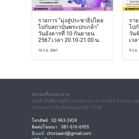
รายการ "มุ่งสู่ประชาธิปไตย
รายก
ไปกับสถาบันพระปกเกล้า"
ไปก
วันอังคารที่ 10 กันยายน
วันจ
2567 เวลา 20.10-21.00 น.
เวล
10 ก.ย. 2567
9 ก.ย.
สมาคมสื่อช่อสะอาด
เลขที่ 18/882 หมู่ที่ 5 ถนนสุขาประชาสรรค์ 2 ตำบลบางพู
อำเภอปากเกร็ด จังหวัดนนทบุรี 11120
โทรศัพท์ : 02-963-2424
ติดต่อโฆษณา : 081-616-6955
อีเมลล์ :
chorsaard@gmail.com