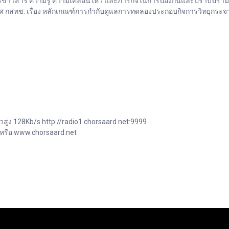
่าวสาร ความรู้ ความเคลื่อนไหว และภารกิจในการป้องกันและปราบปรามการ
กสทช. เรื่อง หลักเกณฑ์การกำกับดูแลการทดลองประกอบกิจการวิทยุกระจาย
วสูง 128Kb/s http://radio1.chorsaard.net:9999
 หรือ www.chorsaard.net