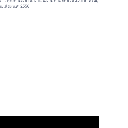
ทุจริต ของสำนักงาน ป.ป.ช. ตามสัดส่วน 25% สำหรับผู้
เสียง พ.ศ. 2556