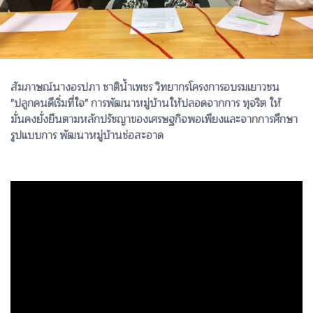
สัมภาษณ์นางอรปภา ชาติน้ำเพชร วิทยากรโครงการอบรมเยาวชน
"ปลูกคนดีเริ่มที่ใจ" การพัฒนาหมู่บ้านให้ปลอดจากการ ทุจริต ให้
มั่นคงยั่งยืนตามหลักปรัชญาของเศรษฐกิจพอเพียงและจากการศึกษา
รูปแบบการ พัฒนาหมู่บ้านช่อสะอาด