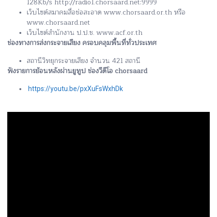
128Kb/s http://radio1.chorsaard.net:9999
เว็บไซต์สมาคมสื่อช่อสะอาด www.chorsaard.or.th หรือ
www.chorsaard.net
เว็บไซต์สำนักงาน ป.ป.ช. www.acf.or.th
ช่องทางการส่งกระจายเสียง ครอบคลุมพื้นที่ทั่วประเทศ
สถานีวิทยุกระจายเสียง จำนวน 421 สถานี
ฟังรายการย้อนหลังผ่านยูทูป ช่องวีดีโอ chorsaard
https://youtu.be/pxXuFsWxhDk