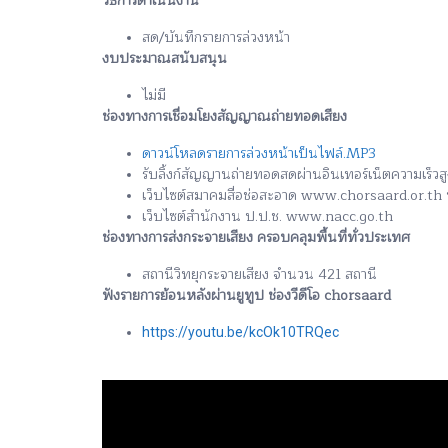
วิธีการดำเนินงาน
สด/บันทึกรายการล่วงหน้า
งบประมาณสนับสนุน
ไม่มี
ช่องทางการเชื่อมโยงสัญญาณถ่ายทอดเสียง
ดาวน์โหลดรายการล่วงหน้าเป็นไฟล์.MP3
รับลิ้งก์สัญญานถ่ายทอดสดผ่านอินเทอร์เน็ตความเร็ว
เว็บไซต์สมาคมสื่อช่อสะอาด www.chorsaard.or.t
เว็บไซต์สำนักงาน ป.ป.ช. www.nacc.go.th
ช่องทางการส่งกระจายเสียง ครอบคลุมพื้นที่ทั่วประเทศ
สถานีวิทยุกระจายเสียง จำนวน 421 สถานี
ฟังรายการย้อนหลังผ่านยูทูป ช่องวีดีโอ chorsaard
https://youtu.be/kcOk10TRQec