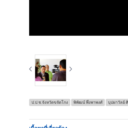
ป.ป.ช.จังหวัดขจัดโกง
พิพัฒน์ พึ่งพาพงศ์
บุปผาวัลย์ ศิ