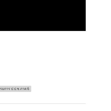
รรมการ ป.ป.ช.ภาค 6