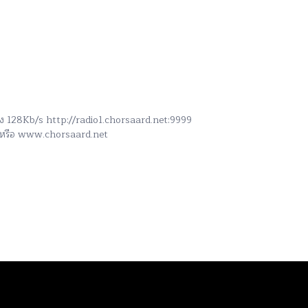
สูง 128Kb/s http://radio1.chorsaard.net:9999
h หรือ www.chorsaard.net