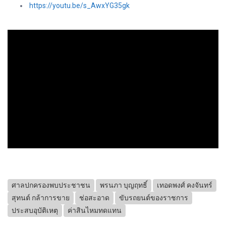
https://youtu.be/s_AwxYG35gk
ศาลปกครองพบประชาชน
พรนภา บุญฤทธิ์
เทอดพงศ์ คงจันทร์
สุทนต์ กล้าการขาย
ช่อสะอาด
ขับรถยนต์ของราชการ
ประสบอุบัติเหตุ
ค่าสินไหมทดแทน