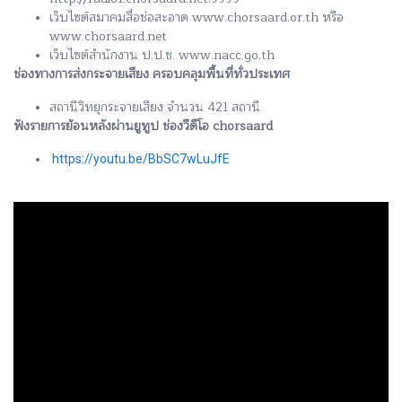
เว็บไซต์สมาคมสื่อช่อสะอาด www.chorsaard.or.th หรือ
www.chorsaard.net
เว็บไซต์สำนักงาน ป.ป.ช. www.nacc.go.th
ช่องทางการส่งกระจายเสียง ครอบคลุมพื้นที่ทั่วประเทศ
สถานีวิทยุกระจายเสียง จำนวน 421 สถานี
ฟังรายการย้อนหลังผ่านยูทูป ช่องวีดีโอ chorsaard
https://youtu.be/BbSC7wLuJfE