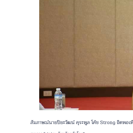
สัมภาษณ์นายปิยะวัฒน์ คุระพูล โค้ช Strong จิตพอเพี