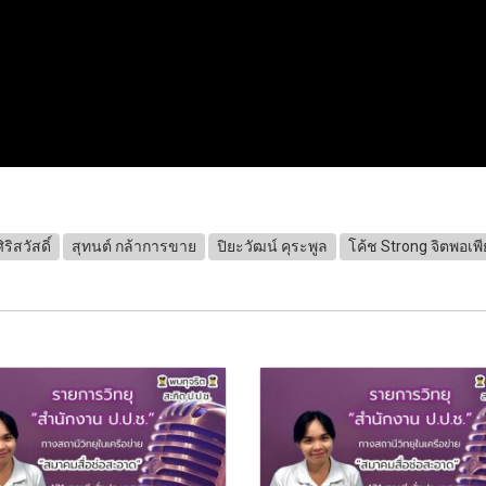
ิริสวัสดิ์
สุทนต์ กล้าการขาย
ปิยะวัฒน์ คุระพูล
โค้ช Strong จิตพอเพี