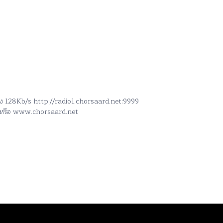
สูง 128Kb/s http://radio1.chorsaard.net:9999
h หรือ www.chorsaard.net