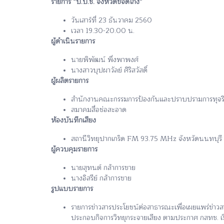
รายการ “ป.ป.ช. จังหวัดขจัดโกง”
วันเสาร์ที่ 23 ธันวาคม 2560
เวลา 19.30-20.00 น.
ผู้ดำเนินรายการ
นายพิพัฒน์ พึ่งพาพงศ์
นางสาวบุปผาวัลย์ ศิริสวัสดิ์
ผู้ผลิตรายการ
สำนักงานคณะกรรมการป้องกันและปราบปรามการทุจริตแ
สมาคมสื่อช่อสะอาด
ห้องบันทึกเสียง
สถานีวิทยุปากเกร็ด FM 93.75 MHz จังหวัดนนทบุรี
ผู้ควบคุมรายการ
นายสุทนต์ กล้าการขาย
นางอิสรีย์ กล้าการขาย
รูปแบบรายการ
รายการข่าวสารประโยชน์ต่อสาธารณะเพื่อเผยแพร่ข่าว
ประกอบกิจการวิทยุกระจายเสียง ตามประกาศ กสทช. เร