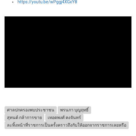
https://youtu.be/wPggj4XGxY8
ศาลปกครองพบประชาชน
พรนภา บุญฤทธิ์
สุทนต์ กล้าการขาย
เทอดพงศ์ คงจันทร์
ละทิ้งหน้าที่ราชการเป็นครั้งคราวถึงกับให้ออกจากราชการเลยหรือ