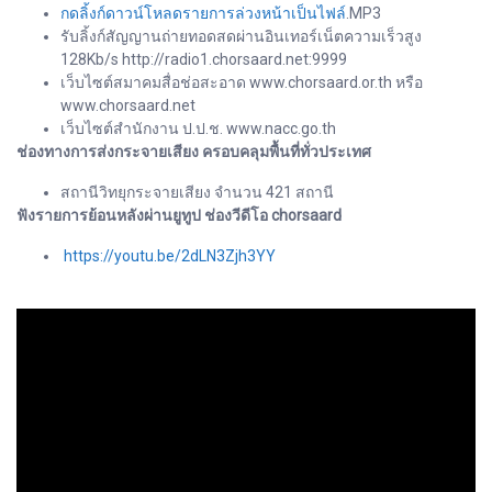
กดลิ้งก์ดาวน์โหลดรายการล่วงหน้าเป็นไฟล์
.MP3
รับลิ้งก์สัญญานถ่ายทอดสดผ่านอินเทอร์เน็ตความเร็วสูง
128Kb/s http://radio1.chorsaard.net:9999
เว็บไซต์สมาคมสื่อช่อสะอาด www.chorsaard.or.th หรือ
www.chorsaard.net
เว็บไซต์สำนักงาน ป.ป.ช. www.nacc.go.th
ช่องทางการส่งกระจายเสียง ครอบคลุมพื้นที่ทั่วประเทศ
สถานีวิทยุกระจายเสียง จำนวน 421 สถานี
ฟังรายการย้อนหลังผ่านยูทูป ช่องวีดีโอ chorsaard
https://youtu.be/2dLN3Zjh3YY