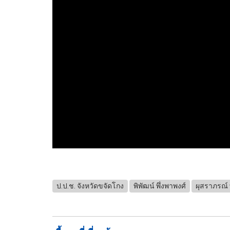
ป.ป.ช. จังหวัดขจัดโกง
พิพัฒน์ พึ่งพาพงศ์
ผุสราภรณ์ 