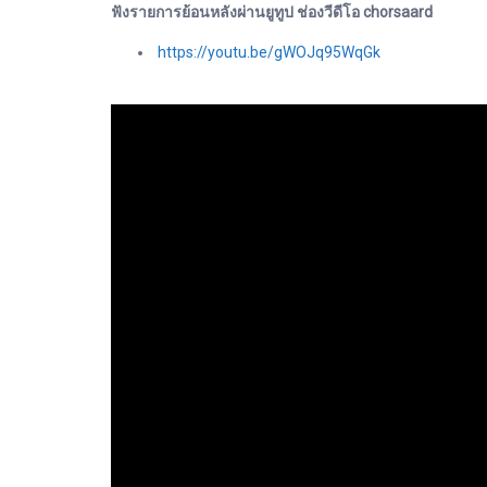
ฟังรายการย้อนหลังผ่านยูทูป ช่องวีดีโอ chorsaard
https://youtu.be/gWOJq95WqGk