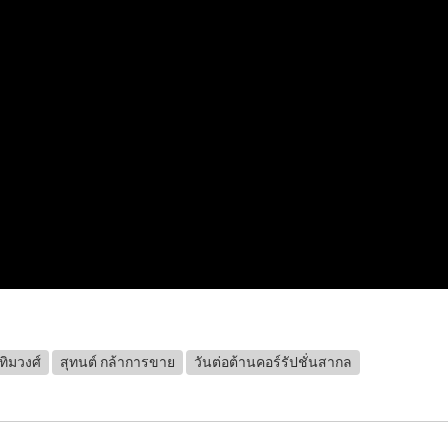
ทิมวงศ์
สุทนต์ กล้าการขาย
วันต่อต้านคอร์รัปชั่นสากล