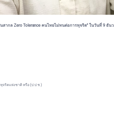
ชั่นสากล Zero Tolerance คนไทยไม่ทนต่อการทุจริต" ในวันที่ 9 ธั
ิตแห่งชาติ หรือ (ป.ป.ช.)