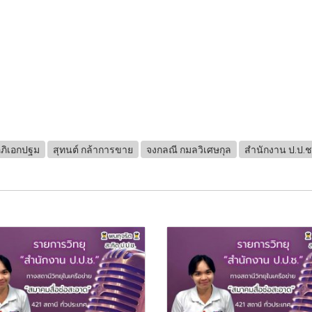
อภิเอกปฐม
สุทนต์ กล้าการขาย
จงกลณี กมลวิเศษกุล
สำนักงาน ป.ป.ช