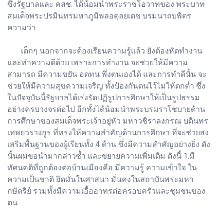
ซึ่งรัฐบาลและ คสช. ได้น้อมนำพระราชโอวาทของ พระบาท
สมเด็จพระปรมินทรมหาภูมิพลอดุลยเดช บรมนาถบพิตร
ความว่า
เด็กๆ นอกจากจะต้องเรียนความรู้แล้ว ยังต้องหัดทำงาน
และทำความดีด้วย เพราะการทำงาน จะช่วยให้มีความ
สามารถ มีความขยัน อดทน พึ่งตนเองได้ และการทำดีนั้น จะ
ช่วยให้มีความสุขความเจริญ ทั้งป้องกันตนไว้ไม่ให้ตกต่ำ ซึ่ง
ในปัจจุบันนี้รัฐบาลได้เร่งรัดปฏิรูปการศึกษาให้เป็นรูปธรรม
อย่างครบวงจรต่อไป อีกทั้งได้น้อมนำพระบรมราโชบายด้าน
การศึกษาของสมเด็จพระเจ้าอยู่หัว มหาวชิราลงกรณ บดินทร
เทพยวรางกูร ที่ทรงให้ความสำคัญด้านการศึกษา ที่จะช่วยส่ง
เสริมพื้นฐานของผู้เรียนทั้ง 4 ด้าน ซึ่งมีความสำคัญอย่างยิ่ง ดัง
นั้นผมขอนำมากล่าวซ้ำ และขยายความเพิ่มเติม ดังนี้ 1.มี
ทัศนคติที่ถูกต้องต่อบ้านเมืองคือ มีความรู้ ความเข้าใจ ใน
ความเป็นชาติ ยึดมั่นในศาสนา มั่นคงในสถาบันพระมหา
กษัตริย์ รวมทั้งมีความเอื้ออาทรต่อครอบครัวและชุมชนของ
ตน