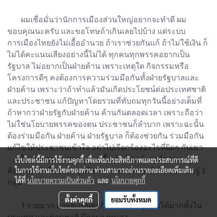
ผมเชื่อมั่นว่านักการเมืองส่วนใหญ่อยากจะทำดี ผม
ขอบคุณนะครับ และขอโทษถ้าเกินเลยไปบ้าง แต่ระบบ
การเมืองไทยยังไม่เอื้ออำนวย ถ้าเราช่วยกันแก้ ถ้าไม่ใช้เงิน ก็
ไม่ได้คะแนนเสียงอย่างนี้ไม่ได้ ทุกคนทุกพรรคอยากเป็น
รัฐบาล ไม่อยากเป็นฝ่ายค้าน เพราะเหตุใด กิจกรรมหรือ
โครงการดีๆ คงต้องการความร่วมมือกันทั้งฝ่ายรัฐบาลและ
ฝ่ายค้าน เพราะว่าถ้าทำแล้วมันเกิดประโยชน์ต่อประเทศชาติ
และประชาชน แก้ปัญหาโดยรวมที่ทับถมทุกวันนี้อย่างเต็มที่
ถ้าหากว่าฝ่ายรัฐกับฝ่ายค้าน ค้านกันตลอดเวลา เพราะถือว่า
ไม่ใช่นโยบายพรรคของตน ประชาชนก็ลำบาก เพราะฉะนั้น
ต้องร่วมมือกัน ฝ่ายค้าน ฝ่ายรัฐบาล ก็ต้องช่วยกัน ร่วมมือกัน
แก้ไขให้ประชาชนเข้าใจ อย่าไปเรียกร้องอะไรที่ผิดๆ กับเขา
ในเรื่องของนายทุน การเอื้อประโยชน์ เราต้องมา
เว็บไซต์นี้มีการใช้งานคุกกี้ เพื่อเพิ่มประสิทธิภาพและประสบการณ์ที่ดี
ในการใช้งานเว็บไซต์ของท่าน ท่านสามารถอ่านรายละเอียดเพิ่มเติม
พิจารณาว่า ในระบบทุนนิยม ระบอบประชาธิปไตย มีคนอยู่ 3
ได้ที่
นโยบายความเป็นส่วนตัว
และ
นโยบายคุกกี้
กลุ่ม
ตั้งค่าคุกกี้
ยอมรับทั้งหมด
1.รวยมาก อาจจะเป็นธุรกิจขนาดใหญ่ รายได้มากทั้งใน