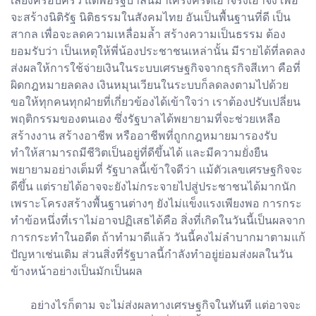
เลี้ยงครอบครัว แต่พอรัฐบาลนี้มาเคร่งครัดเอาจริงเอาจัง เพื่อ
จะสร้างนิติรัฐ นิติธรรมในสังคมไทย อันเป็นพื้นฐานที่ดี เป็น
สากล เพื่อจะลดความเหลื่อมล้ำ สร้างความเป็นธรรม ต้อง
ยอมรับว่า เป็นเหตุให้พี่น้องประชาชนเหล่านั้น มีรายได้ที่ลดลง
ส่งผลให้การใช้จ่ายเงินในระบบเศรษฐกิจจากธุรกิจสีเทา คือที่
ผิดกฎหมายลดลง เงินหมุนเวียนในระบบก็ลดลงตามไปด้วย
ขอให้ทุกคนทุกฝ่ายที่เกี่ยวข้องได้เข้าใจว่า เราต้องปรับเปลี่ยน
พฤติกรรมของตนเอง ซึ่งรัฐบาลได้พยายามที่จะช่วยเหลือ
สร้างงาน สร้างอาชีพ หรืออาชีพที่ถูกกฎหมายมารองรับ
ทำให้สามารถมีชีวิตเป็นอยู่ที่ดีขึ้นได้ และมีความยั่งยืน
พยายามอย่างเต็มที่ รัฐบาลนี้เข้าใจดีว่า แม้ตัวเลขเศรษฐกิจจะ
ดีขึ้น แต่รายได้อาจจะยังไม่กระจายไปสู่ประชาชนได้มากนัก
เพราะโครงสร้างพื้นฐานต่างๆ ยังไม่แข็งแรงเพียงพอ การกระ
ทำข้อหนึ่งที่เราไม่อาจปฏิเสธได้คือ สิ่งที่เกิดในวันนี้เป็นผลจาก
การกระทำในอดีต ถ้าทำมาดีแล้ว วันนี้คงไม่ลำบากมาตามแก้
ปัญหาเช่นเดิม ส่วนสิ่งที่รัฐบาลนี้กำลังทำอยู่ย่อมส่งผลในวัน
ข้างหน้าอย่างเป็นมักเป็นผล
อย่างไรก็ตาม จะไม่ส่งผลทางเศรษฐกิจในทันที แต่อาจจะ