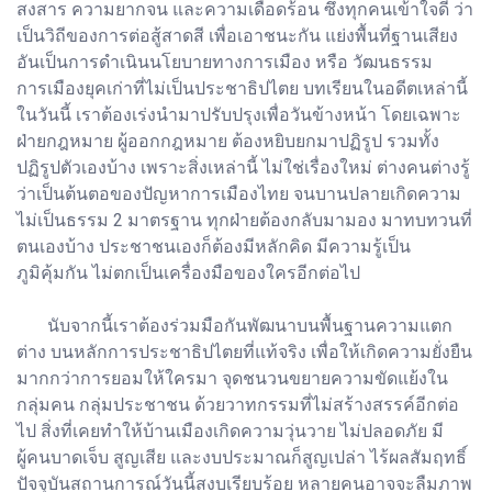
สงสาร ความยากจน และความเดือดร้อน ซึ่งทุกคนเข้าใจดี ว่า
เป็นวิถีของการต่อสู้สาดสี เพื่อเอาชนะกัน แย่งพื้นที่ฐานเสียง
อันเป็นการดำเนินนโยบายทางการเมือง หรือ วัฒนธรรม
การเมืองยุคเก่าที่ไม่เป็นประชาธิปไตย บทเรียนในอดีตเหล่านี้
ในวันนี้ เราต้องเร่งนำมาปรับปรุงเพื่อวันข้างหน้า โดยเฉพาะ
ฝ่ายกฎหมาย ผู้ออกกฎหมาย ต้องหยิบยกมาปฏิรูป รวมทั้ง
ปฏิรูปตัวเองบ้าง เพราะสิ่งเหล่านี้ ไม่ใช่เรื่องใหม่ ต่างคนต่างรู้
ว่าเป็นต้นตอของปัญหาการเมืองไทย จนบานปลายเกิดความ
ไม่เป็นธรรม 2 มาตรฐาน ทุกฝ่ายต้องกลับมามอง มาทบทวนที่
ตนเองบ้าง ประชาชนเองก็ต้องมีหลักคิด มีความรู้เป็น
ภูมิคุ้มกัน ไม่ตกเป็นเครื่องมือของใครอีกต่อไป
นับจากนี้เราต้องร่วมมือกันพัฒนาบนพื้นฐานความแตก
ต่าง บนหลักการประชาธิปไตยที่แท้จริง เพื่อให้เกิดความยั่งยืน
มากกว่าการยอมให้ใครมา จุดชนวนขยายความขัดแย้งใน
กลุ่มคน กลุ่มประชาชน ด้วยวาทกรรมที่ไม่สร้างสรรค์อีกต่อ
ไป สิ่งที่เคยทำให้บ้านเมืองเกิดความวุ่นวาย ไม่ปลอดภัย มี
ผู้คนบาดเจ็บ สูญเสีย และงบประมาณก็สูญเปล่า ไร้ผลสัมฤทธิ์
ปัจจุบันสถานการณ์วันนี้สงบเรียบร้อย หลายคนอาจจะลืมภาพ