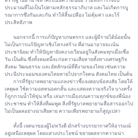
สร้างฐานอำนาจหาคะแนนความนิยม รวมทั้งการใช้งบ
ประมาณที่ไม่เป็นไปตามหลักธรรมาภิบาล และไม่เกิดการบู
รณาการซึ่งกันและกัน ทำให้สิ้นเปลือง ไม่คุ้มค่า และไร้
ประสิทธิภาพ
นอกจากนี้ การแก้ปัญหาเกษตรกร และผู้มีรายได้น้อยนั้น
ไม่เป็นการแก้ปัญหาเชิงโครงสร้าง ที่ผ่านมาอาจจะเน้น
ประชานิยม ทำให้ปัญหายังคงวงเวียนอยู่ในสังคมทุกเมื่อเชื่อ
วัน เป็นต้น ซึ่งทั้งหมดนี้จะก่อความเสียหายทั้งทางเศรษฐกิจ
สังคม วัฒนธรรม และอัตลักษณ์ที่ดีงามของไทย เช่นความ
ประนีประนอมของคนไทยหายไปจากใจคน สังคมไทย เป็นต้น
การที่รัฐบาลพยายามแถลงข่าวชี้แจงตอบข้อสงสัย โดยให้
เหตุผล ใช้ความอดทนอดกลั้น และแสดงความจริงใจ บางครั้ง
ก็ถูกกวนน้ำให้ขุ่น หรือ เล่นการเมืองบนความทุกข์ของพี่น้อง
ประชาชน ทำให้สิ่งที่ผมพูด สิ่งที่รัฐบาลพยายามสื่อสารออกไป
ไม่เป็นผลอย่างน่าเสียดาย ความเพียรพยายามก็สูญเปล่า
ทั้งนี้ เจตนาของผู้ไม่หวังดี มักสร้างบรรยากาศให้อารมณ์
อยู่เหนือเหตุผล โดยแสวงประโยชน์ ขยายผลจากความน่า