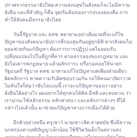
ปราศจากธรรมาธิปไตย ความสงบสุขในสังคมก็จะไม่มีความ
ยั่งยืน และที่สำคัญ ก็คือ จุดเริ่มต้นของการปรองดองคือ การ
ทำให้สังคมมีธรรมาธิปไตย
วันนี้รัฐบาล และ คสช. พยายามอย่างยิ่งยวดที่จะแก้ไข
ปัญหาของสังคมนานัปการที่กองสุมกันอยู่ทุกมิติ หากสังคมไม่
ยอมช่วยกันแก้ปัญหา ต้องการการปฏิรูป แต่ไม่ยอมรับ
เปลี่ยนแปลงไปในที่ถูกที่ควร ตามครรลองของกฎหมาย และ
ยังไม่เคารพกฎหมาย แล้วผลักภาระ หรือรอคอยให้นายก
รัฐมนตรี รัฐบาล คสช. มาตามแก้ไขปัญหาแต่เพียงฝ่ายเดียว
ผิดหลักการ ขาดความรับผิดชอบร่วมกัน รอให้คนมาปัดกวาด
ไม่ทันใจก็ต่อว่าขับไล่แบบนี้ เราจะแก้ปัญหาของเราอย่าง
ยั่งยืนได้อย่างไร ผมอยากให้ทุกคนได้คิด มีสติ และทบทวน ว่า
เราน่าจะใช้หลักธรรม หลักศาสนา และหลักการต่างๆ ที่ได้
กล่าวไปแล้วนั้น มาช่วยแก้ปัญหาทางการเมืองได้ด้วย
อีกตัวอย่างหนึ่ง ครูเชาว์ นายเชาวลิต สาดสมัย ซึ่งมีความ
บกพร่องทางสติปัญญาเล็กน้อย ใช้ชีวิตวัยเด็กในสถานสง