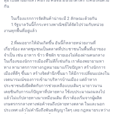
ลุ่ม เป็นฝ่ายอีกแล้ว คนรวย คนจน มันไม่ได้ เพราะคนไทยด้วย
กัน
ในเรื่องแรกการจัดสินค้าน่าจะมี 2 ลักษณะด้วยกัน
1.รัฐบาลวันนี้ก็กระทรวงพาณิชย์ได้จัดไปร่วมกับหน่วย
งานทุกพื้นที่อยู่แล้ว
2.ที่ผมอยากให้มันเกิดขึ้น อันนี้ก็หลายหน่วยงานที่
เกี่ยวข้อง ตลาดชุมชนเป็นตลาดที่ประชาชนในพื้นที่เอาของ
จำเป็น เช่น อาหาร ข้าว พืชผัก ขายเองไม่ต้องผ่านคนกลาง
ในเรื่องของนักการเมืองที่ไม่ดีก็เช่นกัน เราต้องพยายามหา
ทาง หามาตรการทางกฎหมายมาแก้ไขปัญหา สร้างนักการ
เมืองที่ดีๆ ขึ้นมา สร้างจิตสำนึกขึ้นมา ให้มีการเปลี่ยนแปลงใน
เจตนารมณ์ของการเข้ามาบริหารบ้านเมือง แต่ถ้าหาก
ประชาชนยังยึดติดกับการช่วยเหลือแบบเดิมๆ มายาวนาน
เคยชินกับการแก้ปัญหาที่ปลายทาง ใช้งบประมาณถมลงไป
แล้วไม่แก้ปลายทางมาเหมือนเดิม ที่เราต้องเริ่มจากผู้ผลิต
เกษตรกรกลางทางพ่อค้าจนถึงปลายทางตลาด ในและนอก
ประเทศ แล้วไม่คำนึงถึงพันธสัญญาใดๆ เลย กฎหมายระหว่าง