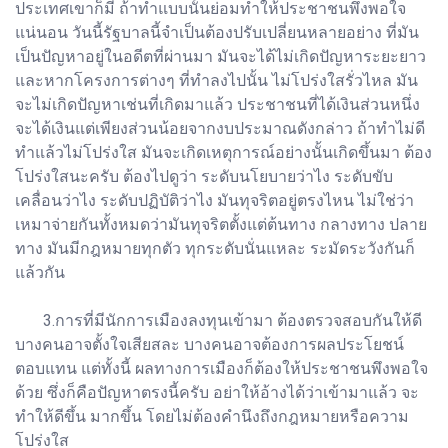
ประเทศเขาก็มี ถ้าทำแบบนั้นย่อมทำให้ประชาชนพึงพอใจ
แน่นอน วันนี้รัฐบาลนี้จำเป็นต้องปรับเปลี่ยนหลายอย่าง ที่มัน
เป็นปัญหาอยู่ในอดีตที่ผ่านมา มันจะได้ไม่เกิดปัญหาระยะยาว
และหากโครงการต่างๆ ที่ทำลงไปนั้น ไม่โปร่งใสรั่วไหล มัน
จะไม่เกิดปัญหาเช่นที่เกิดมาแล้ว ประชาชนที่ได้เงินส่วนหนึ่ง
จะได้เงินแต่เพียงส่วนน้อยจากงบประมาณดังกล่าว ถ้าทำไม่ดี
ทำแล้วไม่โปร่งใส มันจะเกิดเหตุการณ์อย่างนั้นเกิดขึ้นมา ต้อง
โปร่งใสนะครับ ต้องไปดูว่า ระดับนโยบายว่าไง ระดับขับ
เคลื่อนว่าไง ระดับปฏิบัติว่าไง มันทุจริตอยู่ตรงไหน ไม่ใช่ว่า
เหมาจ่ายกันทั้งหมดว่ามันทุจริตตั้งแต่ต้นทาง กลางทาง ปลาย
ทาง มันมีกฎหมายทุกตัว ทุกระดับนั่นแหละ ระมัดระวังกันก็
แล้วกัน
3.การที่มีนักการเมืองลงทุนเข้ามา ต้องตรวจสอบกันให้ดี
บางคนอาจตั้งใจเสียสละ บางคนอาจต้องการผลประโยชน์
ตอบแทน แต่ทั้งนี้ ผลทางการเมืองก็ต้องให้ประชาชนพึงพอใจ
ด้วย ซึ่งก็คือปัญหาตรงนี้ครับ อย่าให้อ้างได้ว่าเข้ามาแล้ว จะ
ทำให้ดีขึ้น มากขึ้น โดยไม่ต้องคำนึงถึงกฎหมายหรือความ
โปร่งใส