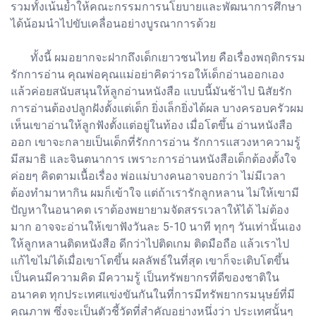
รวมทั้งเน้นย้ำให้คณะกรรมการนโยบายและพัฒนาการศึกษา
ได้น้อมนำไปขับเคลื่อนอย่างบูรณาการด้วย
ทั้งนี้ ผมอยากจะฝากถึงเด็กเยาวชนไทย คือเรื่องพฤติกรรม
รักการอ่าน คุณพ่อคุณแม่อย่าคิดว่ารอให้เด็กอ่านออกเอง
แล้วค่อยสนับสนุนให้ลูกอ่านหนังสือ แบบนี้มันช้าไป นิสัยรัก
การอ่านต้องปลูกฝังตั้งแต่เด็ก ยิ่งเล็กยิ่งได้ผล บางครอบครัวผม
เห็นเขาอ่านให้ลูกฟังตั้งแต่อยู่ในท้อง เมื่อโตขึ้น อ่านหนังสือ
ออก เขาจะกลายเป็นเด็กที่รักการอ่าน รักการแสวงหาความรู้
มีสมาธิ และจินตนาการ เพราะการอ่านหนังสือเด็กต้องตั้งใจ
ค่อยๆ คิดตามเนื้อเรื่อง พ่อแม่บางคนอาจบอกว่า ไม่มีเวลา
ต้องทำมาหากิน ผมก็เข้าใจ แต่ถ้าเรารักลูกหลาน ไม่ให้เขามี
ปัญหาในอนาคต เราต้องพยายามจัดสรรเวลาให้ได้ ไม่ต้อง
มาก อาจจะอ่านให้เขาฟังวันละ 5-10 นาที ทุกๆ วันเท่านั้นเอง
ให้ลูกหลานติดหนังสือ ดีกว่าไปติดเกม ติดมือถือ แล้วเราไป
แก้ไขไม่ได้เมื่อเขาโตขึ้น ผลลัพธ์ในที่สุด เขาก็จะเติบโตขึ้น
เป็นคนมีความคิด มีความรู้ เป็นทรัพยากรที่ดีของชาติใน
อนาคต ทุกประเทศแข่งขันกันในที่การมีทรัพยากรมนุษย์ที่มี
คุณภาพ ซึ่งจะเป็นตัวชี้วัดที่สำคัญอย่างหนึ่งว่า ประเทศนั้นๆ