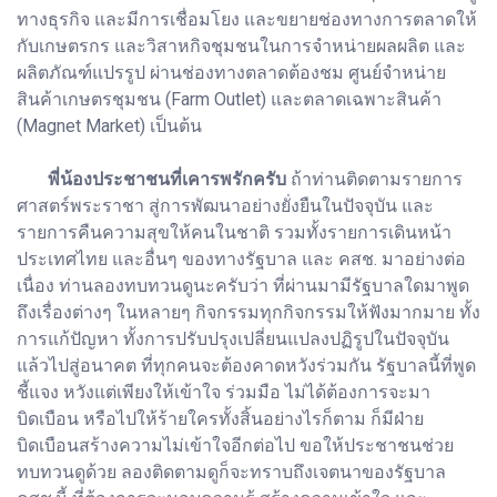
ทางธุรกิจ และมีการเชื่อมโยง และขยายช่องทางการตลาดให้
กับเกษตรกร และวิสาหกิจชุมชนในการจำหน่ายผลผลิต และ
ผลิตภัณฑ์แปรรูป ผ่านช่องทางตลาดต้องชม ศูนย์จำหน่าย
สินค้าเกษตรชุมชน (Farm Outlet) และตลาดเฉพาะสินค้า
(Magnet Market) เป็นต้น
พี่น้องประชาชนที่เคารพรักครับ
ถ้าท่านติดตามรายการ
ศาสตร์พระราชา สู่การพัฒนาอย่างยั่งยืนในปัจจุบัน และ
รายการคืนความสุขให้คนในชาติ รวมทั้งรายการเดินหน้า
ประเทศไทย และอื่นๆ ของทางรัฐบาล และ คสช. มาอย่างต่อ
เนื่อง ท่านลองทบทวนดูนะครับว่า ที่ผ่านมามีรัฐบาลใดมาพูด
ถึงเรื่องต่างๆ ในหลายๆ กิจกรรมทุกกิจกรรมให้ฟังมากมาย ทั้ง
การแก้ปัญหา ทั้งการปรับปรุงเปลี่ยนแปลงปฏิรูปในปัจจุบัน
แล้วไปสู่อนาคต ที่ทุกคนจะต้องคาดหวังร่วมกัน รัฐบาลนี้ที่พูด
ชี้แจง หวังแต่เพียงให้เข้าใจ ร่วมมือ ไม่ได้ต้องการจะมา
บิดเบือน หรือไปให้ร้ายใครทั้งสิ้นอย่างไรก็ตาม ก็มีฝ่าย
บิดเบือนสร้างความไม่เข้าใจอีกต่อไป ขอให้ประชาชนช่วย
ทบทวนดูด้วย ลองติดตามดูก็จะทราบถึงเจตนาของรัฐบาล