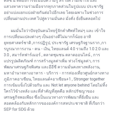
คสช.นี้ ที่ต้องการจะมอบความรู้ สร้างความเข้าใจ และ
แสวงหาความร่วมมือจากทุกภาคส่วนในรูปแบบ ประชารัฐ
อย่าแบ่งแยกแบ่งฝ่ายกันต่อไปอีกเลย โดยเฉพาะในช่วงการ
เปลี่ยนผ่านประเทศ ไปสู่ความมั่นคง มั่งคั่ง ยั่งยืนตลอดไป
ผมมั่นใจว่าปัจจุบันคนไทยรู้จักคำศัพท์ใหม่ๆ และ เข้าใจ
การเปลี่ยนแปลงต่างๆ เป็นอย่างดีไม่มากก็น้อย อาทิ
ยุทธศาสตร์ชาติ ,การปฏิรูป, ประชารัฐ เศรษฐกิจฐานราก ,กา
รบูรณาการงาน - คน - เงิน, ไทยแลนด์ 4.0 รวมถึง 1.0 2.0 และ
3.0 , สมาร์ทฟาร์เมอร์ , ตลาดชุมชน ตลาดออนไลน์ , การ
แปรรูปผลิตภัณฑ์ การสร้างมูลค่าเพิ่ม ห่วงโซ่มูลค่า, การ
พัฒนาเศรษฐกิจพิเศษ และอีอีซี ความมั่นคงทางพลังงาน,
มหาอำนาจทางอาหาร - บริการ - การท่องเที่ยวศูนย์กลางทาง
ภูมิภาคอาเซียน, ไทยแลนด์+อาเซียน+1 , Stronger together
การเข้มแข็งไปด้วยกัน และ Not let anyone behind โดยไม่ทิ้ง
ใครไว้ข้างหลัง และที่สำคัญที่สุดคือ หลักปรัชญาของ
เศรษฐกิจพอเพียง ซึ่งเป็นแนวทางการพัฒนาที่ยั่งยืน และ
สอดคล้องกับหลักการขององค์การสหประชาชาติ ที่เรียกว่า
SEP for SDG ด้วย