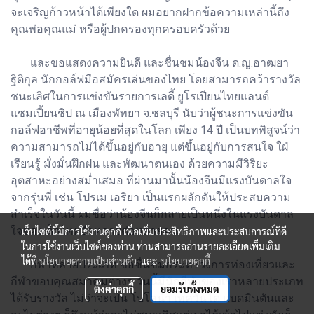
จะเจริญก้าวหน้าได้เพียงใด ผมอยากฝากข้อความเหล่านี้ถึง
คุณพ่อคุณแม่ หรือผู้ปกครองทุกครอบครัวด้วย
และขอแสดงความยินดี และชื่นชมน้องจีน ด.ญ.อาฒยา
ฐิติกุล นักกอล์ฟมือสมัครเล่นของไทย โดยสามารถคว้ารางวัล
ชนะเลิศในการแข่งขันรายการเลดี้ ยูโรเปียนไทยแลนด์
แชมเปี้ยนชิป ณ เมืองพัทยา จ.ชลบุรี นับว่าผู้ชนะการแข่งขัน
กอล์ฟอาชีพที่อายุน้อยที่สุดในโลก เพียง 14 ปี เป็นบทพิสูจน์ว่า
ความสามารถไม่ได้ขึ้นอยู่กับอายุ แต่ขึ้นอยู่กับการสนใจ ใฝ่
เรียนรู้ มั่งมั่นฝึกฝน และพัฒนาตนเอง ด้วยความมีวิริยะ
อุตสาหะอย่างสม่ำเสมอ ที่ผ่านมานั้นน้องจีนมีแรงบันดาลใจ
จากรุ่นพี่ เช่น โปรเม เอริยา เป็นแรกผลักดันให้ประสบความ
สำเร็จในวันนี้ ผมชื่อว่าน้องจีนก็กลายเป็นหนึ่งในแรงบันดาล
ใจของเด็กไทยอีกหลายต่อหลายคน
เว็บไซต์นี้มีการใช้งานคุกกี้ เพื่อเพิ่มประสิทธิภาพและประสบการณ์ที่ดี
ในการใช้งานเว็บไซต์ของท่าน ท่านสามารถอ่านรายละเอียดเพิ่มเติม
ได้ที่
นโยบายความเป็นส่วนตัว
และ
นโยบายคุกกี้
กีฬาหลายประเภท ขอชื่นชมกระทรวงการท่องเที่ยวและ
กีฬาขอบคุณสมาคมต่างๆ วันนี้มีนักกีฬาของเราหลายประเภท
ตั้งค่าคุกกี้
ยอมรับทั้งหมด
ได้รับรางวัล ไม่ว่าจะเป็น โปโลน้ำ เทควันโด แบดมินตันและ