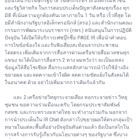
ออนไลน์ กับโฆษกรัฐบาล โฆษกกระทรวง องค์กรมหาชน
และรัฐวิสาหกิจ ในการตอบประเด็นปัญหาสังคมทุกเรื่อง ทุก
มิติ ที่เน้นความถูกต้องทันเวลาภายใน 1 วัน หรือ เร็วที่สุด โด
ยมีสํานักงานรัฐบาลอิเล็กทรอนิกส์ (สรอ.) และสำนักงานคณะ
กรรมการพัฒนาระบบราชการ (กพร.) สนับสนุนในการปฏิบัติ
ปัจจุบัน ได้เปิดให้บริการเฟซบุ๊กชื่อ PAGE IR เพื่อนำคำตอบ
การไขข้อข้องใจ และรับฟังเสียงสะท้อนจากประชาชน
โดยตรง เพิ่มเติมจากการสื่อสารผ่านเครือข่ายสื่อมวลชนทุก
แขนง จะได้เป็นการสื่อสาร 2 ทาง ผมหวังว่า จะเป็นแหล่ง
ข้อมูลให้สื่อโซเชียล สื่อกระแสหลักสามารถนำไปใช้อ้างอิง
ขยายผล และลดความเข้าใจผิด ลดความขัดแย้งในสังคมได้
ในอนาคต ด้วย อย่าไปเพิ่มมากกว่าเดิมก้แล้วกัน
และ 2.เครือข่ายวิทยุกระจายเสียง หอกระจายข่าว วิทยุ
ชุมชน ขอความร่วมมือนะครับ โดยกรมประชาสัมพันธ์
กสทช. และกระทรวงมหาดไทย จะทำงานร่วมกัน นอกจาก
การนำประเด็นใน IR Chat ดังกล่าวไปขยายผลให้ตรงกลุ่มเป้า
หมายในแต่ละพื้นที่อย่างปัจจุบันทันด่วนแล้ว ยังเป็นกลไกใน
การสร้างการรับรู้เกี่ยวกับนโยบายต่างๆ ของรัฐบาล ซึ่งบาง