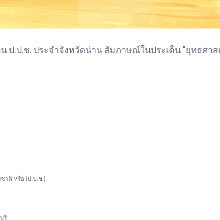
 ป.ป.ช. ประจำจังหวัดน่าน สัมภาษณ์ในประเด็น "ยุทธศาส
ติ หรือ (ป.ป.ช.)
ุรี