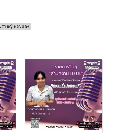
ปราชญ์ พลับแดง