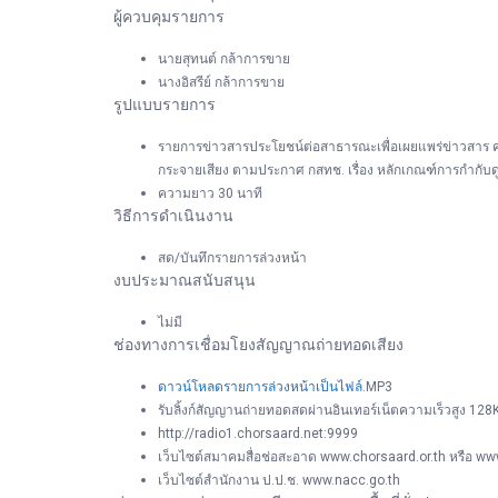
ผู้ควบคุมรายการ
นายสุทนต์ กล้าการขาย
นางอิสรีย์ กล้าการขาย
รูปแบบรายการ
รายการข่าวสารประโยชน์ต่อสาธารณะเพื่อเผยแพร่ข่าวสาร ค
กระจายเสียง ตามประกาศ กสทช. เรื่อง หลักเกณฑ์การกำกับ
ความยาว 30 นาที
วิธีการดำเนินงาน
สด/บันทึกรายการล่วงหน้า
งบประมาณสนับสนุน
ไม่มี
ช่องทางการเชื่อมโยงสัญญาณถ่ายทอดเสียง
ดาวน์โหลดรายการล่วงหน้าเป็นไฟล์
.MP3
รับลิ้งก์สัญญานถ่ายทอดสดผ่านอินเทอร์เน็ตความเร็วสูง 128
http://radio1.chorsaard.net:9999
เว็บไซต์สมาคมสื่อช่อสะอาด www.chorsaard.or.th หรือ w
เว็บไซต์สำนักงาน ป.ป.ช. www.nacc.go.th