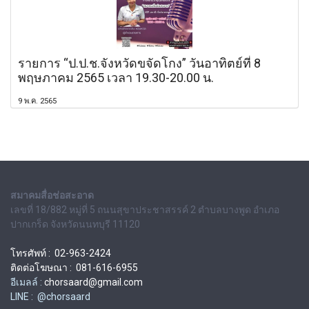
รายการ “ป.ป.ช.จังหวัดขจัดโกง” วันอาทิตย์ที่ 8
พฤษภาคม 2565 เวลา 19.30-20.00 น.
9 พ.ค. 2565
สมาคมสื่อช่อสะอาด
เลขที่ 18/882 หมู่ที่ 5 ถนนสุขาประชาสรรค์ 2 ตำบลบางพูด อำเภอ
ปากเกร็ด จังหวัดนนทบุรี 11120
โทรศัพท์ : 02-963-2424
ติดต่อโฆษณา : 081-616-6955
อีเมลล์ :
chorsaard@gmail.com
LINE : @chorsaard