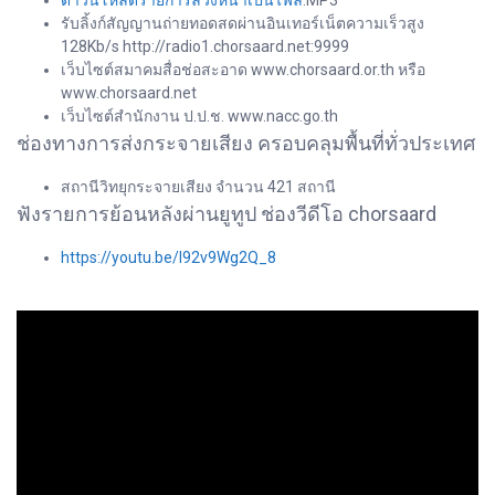
ดาวน์โหลดรายการล่วงหน้าเป็นไฟล์
.MP3
รับลิ้งก์สัญญานถ่ายทอดสดผ่านอินเทอร์เน็ตความเร็วสูง
128Kb/s http://radio1.chorsaard.net:9999
เว็บไซต์สมาคมสื่อช่อสะอาด www.chorsaard.or.th หรือ
www.chorsaard.net
เว็บไซต์สำนักงาน ป.ป.ช. www.nacc.go.th
ช่องทางการส่งกระจายเสียง ครอบคลุมพื้นที่ทั่วประเทศ
สถานีวิทยุกระจายเสียง จำนวน 421 สถานี
ฟังรายการย้อนหลังผ่านยูทูป ช่องวีดีโอ chorsaard
https://youtu.be/I92v9Wg2Q_8