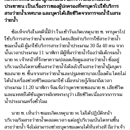
ประชาชน เป็นเรื่องราวของผู้ปกครองที่พาบุตรไปใช้บริการ
สระว่ายน้ำเทศบาล และบุตรได้เสียชีวิตจากการจมน้ำในสระ
ว่ายน้ำ
ข้อเท็จจริงในคดีนี้มีว่า ในเช้าวันเกิดเหตุนาย ช. พาบุตรไป
ใช้บริการสระว่ายน้ำเทศบาล โดยเสียค่าบริการใช้สระว่ายน้ำ
ขณะนั้นมี ผู้มาใช้บริการสระว่ายน้ำประมาณ 30 ถึง 40 คน จาก
นั้นเวลาประมาณ 11 นาฬิกา มีผู้ที่มาว่ายน้ำร้องว่ามีเด็กจมน้ำ
นาย พ. เจ้าหน้าที่รักษาความปลอดภัยดูแลสระว่ายน้ำ ซึ่งอยู่
บริเวณบันไดทางขึ้นสระว่ายน้ำได้ลงไปในสระว่ายน้ำอุ้มบุตร
ของนาย ช. ขึ้นจากสระว่ายน้ำและปฐมพยาบาลเบื้องต้น โดยไม่
ได้นำเครื่องช่วยชีวิตออกมาใช้ เมื่อหน่วยกู้ภัยมาถึงเวลา
ประมาณ 11.20 นาฬิกา จึงแจ้งว่าบุตรชายของนาย ช. เสียชีวิต
และแพทย์ได้ชันสูตรพลิกศพระบุว่า เสียชีวิตเนื่องจากการจม
น้ำประมาณครึ่งชั่วโมง
นาย ช. เห็นว่า ขณะเกิดเหตุนาย พ. ไม่ได้ปฏิบัติหน้า
บริเวณริมสระว่ายน้ำตลอดเวลา แต่อยู่บริเวณบันไดทางขึ้น
สระว่ายน้ำ จึงไม่สามารถช่วยบุตรของตนได้ทันท่วงที ถือว่าเจ้า